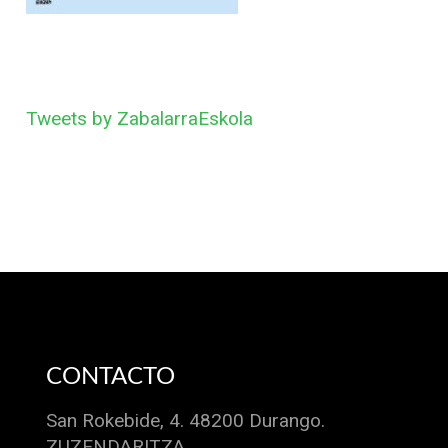
Tweets by ZabalarraEskola
CONTACTO
San Rokebide, 4. 48200 Durango.
ZUZENDARITZA