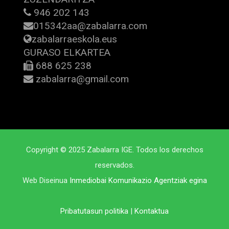
946 202 143
015342aa@zabalarra.com
zabalarraeskola.eus
GURASO ELKARTEA
688 625 238
zabalarra@gmail.com
Copyright © 2025 Zabalarra IGE. Todos los derechos
reservados.
Web Diseinua
Inmediobai Komunikazio Agentziak egina
Pribatutasun politika
|
Kontaktua