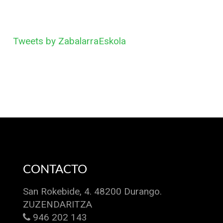
Tweets by ZabalarraEskola
CONTACTO
San Rokebide, 4. 48200 Durango.
ZUZENDARITZA
946 202 143