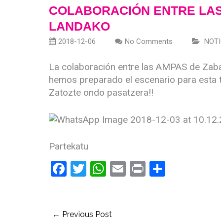
COLABORACIÓN ENTRE LAS
LANDAKO
2018-12-06
No Comments
NOTI
La colaboración entre las AMPAS de Zab
hemos preparado el escenario para esta 
Zatozte ondo pasatzera!!
Partekatu
Facebook
Twitter
WhatsApp
Email
Print
Compart
← Previous Post