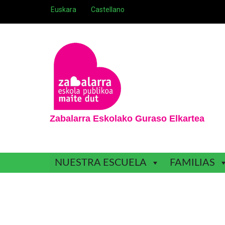
Skip
Euskara
Castellano
to
content
Zabalarra Eskolako Guraso Elkartea
NUESTRA ESCUELA
FAMILIAS