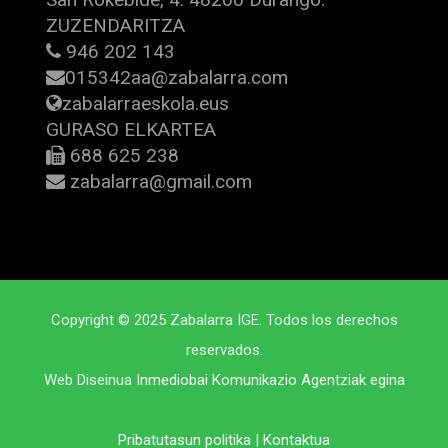
ZUZENDARITZA
946 202 143
015342aa@zabalarra.com
zabalarraeskola.eus
GURASO ELKARTEA
688 625 238
zabalarra@gmail.com
Copyright © 2025 Zabalarra IGE. Todos los derechos
reservados.
Web Diseinua
Inmediobai Komunikazio Agentziak egina
Pribatutasun politika
|
Kontaktua