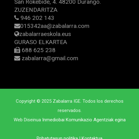
San Rokebide, 4. 48200 Durango.
ZUZENDARITZA
946 202 143
015342aa@zabalarra.com
zabalarraeskola.eus
GURASO ELKARTEA
688 625 238
zabalarra@gmail.com
Copyright © 2025 Zabalarra IGE. Todos los derechos
reservados.
Web Diseinua
Inmediobai Komunikazio Agentziak egina
Pribatutasun politika
|
Kontaktua