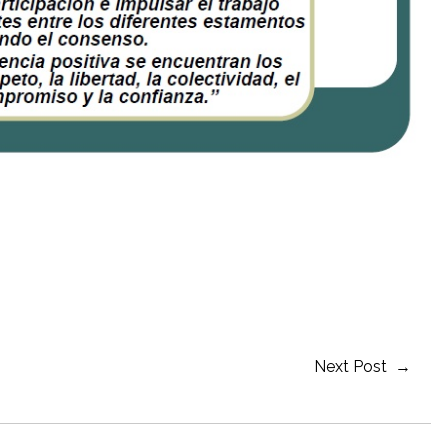
ir
Next Post →