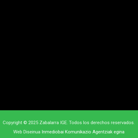
Copyright © 2025 Zabalarra IGE. Todos los derechos reservados.
Web Diseinua
Inmediobai Komunikazio Agentziak egina