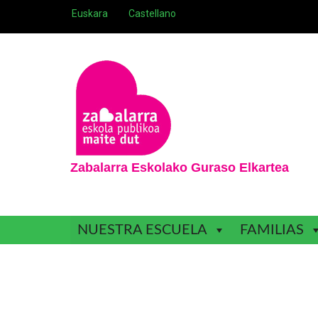
Skip
Euskara
Castellano
to
content
Zabalarra Eskolako Guraso Elkartea
NUESTRA ESCUELA
FAMILIAS