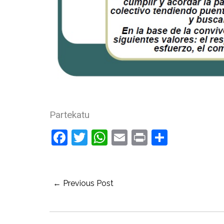
Partekatu
Facebook
Twitter
WhatsApp
Email
Print
Compart
← Previous Post