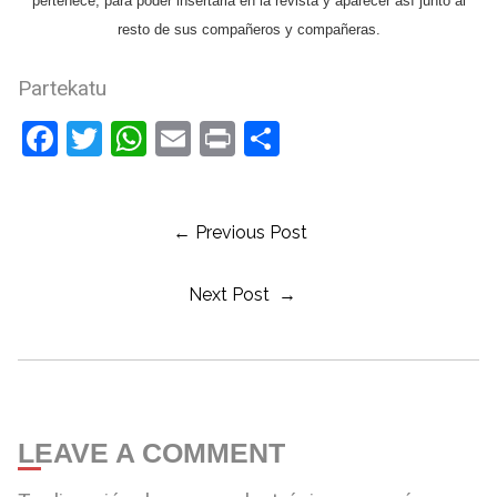
pertenece,
para poder insertarla en la revista y aparecer así junto al
resto de sus compañeros y compañeras.
Partekatu
Facebook
Twitter
WhatsApp
Email
Print
Compartir
← Previous Post
Next Post →
LEAVE A COMMENT