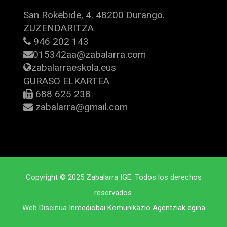
San Rokebide, 4. 48200 Durango.
ZUZENDARITZA
946 202 143
015342aa@zabalarra.com
zabalarraeskola.eus
GURASO ELKARTEA
688 625 238
zabalarra@gmail.com
Copyright © 2025 Zabalarra IGE. Todos los derechos
reservados.
Web Diseinua
Inmediobai Komunikazio Agentziak egina