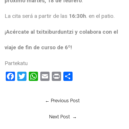
próximo martes, 18 de febrero
.
La cita será a partir de las
16:30h
. en el patio.
¡Acércate al txitxiburduntzi y colabora con el
viaje de fin de curso de 6º!
Partekatu
Facebook
Twitter
WhatsApp
Email
Print
Compartir
← Previous Post
Next Post →