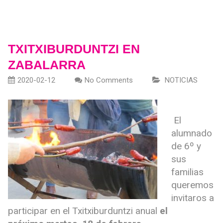
TXITXIBURDUNTZI EN
ZABALARRA
2020-02-12
No Comments
NOTICIAS
El
alumnado
de 6º y
sus
familias
queremos
invitaros a
participar en el Txitxiburduntzi anual
el