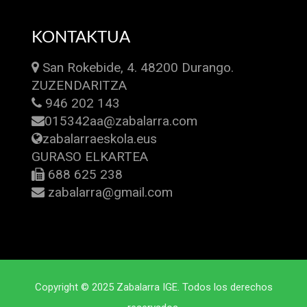
KONTAKTUA
San Rokebide, 4. 48200 Durango.
ZUZENDARITZA
946 202 143
015342aa@zabalarra.com
zabalarraeskola.eus
GURASO ELKARTEA
688 625 238
zabalarra@gmail.com
Copyright © 2025 Zabalarra IGE. Todos los derechos