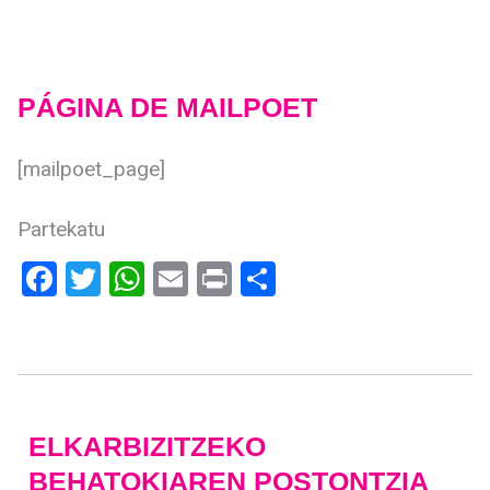
PÁGINA DE MAILPOET
[mailpoet_page]
Partekatu
Facebook
Twitter
WhatsApp
Email
Print
Share
ELKARBIZITZEKO
BEHATOKIAREN POSTONTZIA