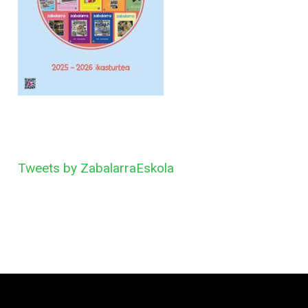
Tweets by ZabalarraEskola