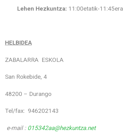
Lehen Hezkuntza:
11:00etatik-11:45era
HELBIDEA
ZABALARRA ESKOLA
San Rokebide, 4
48200 – Durango
Tel/fax: 946202143
e-mail :
015342aa@hezkuntza.net