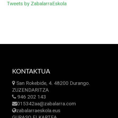
Tweets by ZabalarraEskola
KONTAKTUA
San Rokebide, 4. 48200 Durango.
ZUZENDARITZA
946 202 143
015342aa@zabalarra.com
zabalarraeskola.eus
GURASO ELKARTEA