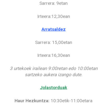
Sarrera: 9etan
Irteera:12,30ean
Arratsaldez
Sarrera: 15,00etan
Irteera:16,30ean
3 urtekoek irailean 9:00retan edo 10:00etan
sartzeko aukera izango dute.
Jolastorduak
Haur Hezkuntza:
10:30etik-11:00etara