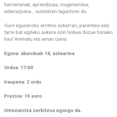
harremanak, aprendizaia, mugimendua,
adierazpena… sustatzen laguntzen du.
Gure eguneroko erritmo azkarrari, parentesi edo
tarte bat egiteko aukera ezin hobea duzue honako
hau! Animatu eta eman izena.
Eguna: abenduak 18, asteartea
Ordua: 17:00
Iraupena: 2 ordu
Prezioa: 10 euro
Umezaintza zerbitzua egongo da.