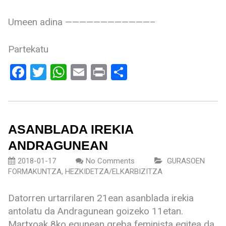
Umeen adina ————————————–
Partekatu
Facebook
Twitter
WhatsApp
Email
Print
Share
ASANBLADA IREKIA
ANDRAGUNEAN
2018-01-17
No Comments
GURASOEN
FORMAKUNTZA
,
HEZKIDETZA/ELKARBIZITZA
Datorren urtarrilaren 21ean asanblada irekia
antolatu da Andragunean goizeko 11etan.
Martxoak 8ko egunean greba feminista egitea da