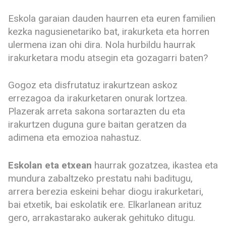
Eskola garaian dauden haurren eta euren familien
kezka nagusienetariko bat, irakurketa eta horren
ulermena izan ohi dira. Nola hurbildu haurrak
irakurketara modu atsegin eta gozagarri baten?
Gogoz eta disfrutatuz irakurtzean askoz
errezagoa da irakurketaren onurak lortzea.
Plazerak arreta sakona sortarazten du eta
irakurtzen duguna gure baitan geratzen da
adimena eta emozioa nahastuz.
Eskolan eta etxean
haurrak gozatzea, ikastea eta
mundura zabaltzeko prestatu nahi baditugu,
arrera berezia eskeini behar diogu irakurketari,
bai etxetik, bai eskolatik ere. Elkarlanean arituz
gero, arrakastarako aukerak gehituko ditugu.