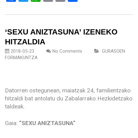
‘SEXU ANIZTASUNA’ IZENEKO
HITZALDIA
2018-05-23
No Comments
GURASOEN
FORMAKUNTZA
Datorren ostegunean, maiatzak 24, familientzako
hitzaldi bat antolatu du Zabalarrako Hezkidetzako
taldeak.
Gaia:
“SEXU ANIZTASUNA”