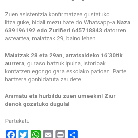
Zuen asistentzia konfirmatzea gustatuko
litzaiguke, bidali mezu bate do Whatsapp-a
Naza
639196192 edo Zuriñeri 645718843
datorren
asteartea, maiatzak 29, baino lehen.
Maiatzak 28 eta 29an, arratsaldeko 16’30tik
aurrera
, guraso batzuk ipuina, istorioak…
kontatzen egongo gara eskolako patioan. Parte
hartzera gonbidatuta zaudete.
Animatu eta hurbildu zuen umeekin! Ziur
denok gozatuko dugula!
Partekatu
Facebook
Twitter
WhatsApp
Email
Print
Share