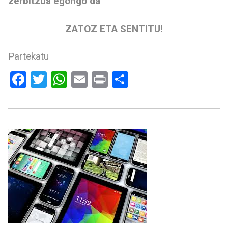
zerbitzua egongo da
ZATOZ ETA SENTITU!
Partekatu
Facebook
Twitter
WhatsApp
Email
Print
Share