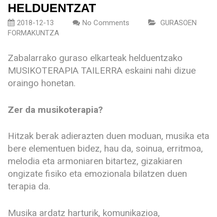
HELDUENTZAT
2018-12-13
No Comments
GURASOEN
FORMAKUNTZA
Zabalarrako guraso elkarteak helduentzako
MUSIKOTERAPIA TAILERRA eskaini nahi dizue
oraingo honetan.
Zer da musikoterapia?
Hitzak berak adierazten duen moduan, musika eta
bere elementuen bidez, hau da, soinua, erritmoa,
melodia eta armoniaren bitartez, gizakiaren
ongizate fisiko eta emozionala bilatzen duen
terapia da.
Musika ardatz harturik, komunikazioa,