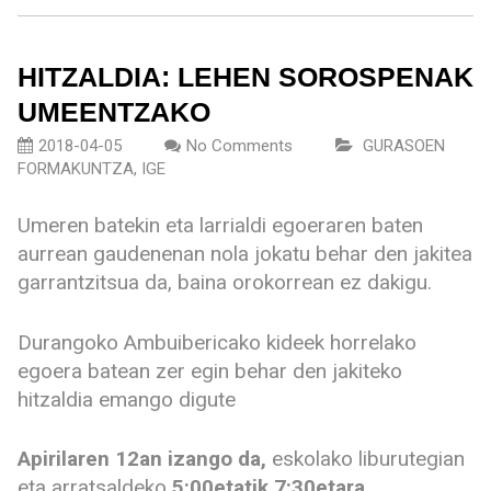
HITZALDIA: LEHEN SOROSPENAK
UMEENTZAKO
2018-04-05
No Comments
GURASOEN
FORMAKUNTZA
,
IGE
Umeren batekin eta larrialdi egoeraren baten
aurrean gaudenenan nola jokatu behar den jakitea
garrantzitsua da, baina orokorrean ez dakigu.
Durangoko Ambuibericako kideek horrelako
egoera batean zer egin behar den jakiteko
hitzaldia emango digute
Apirilaren 12an izango da,
eskolako liburutegian
eta arratsaldeko
5:00etatik 7:30etara