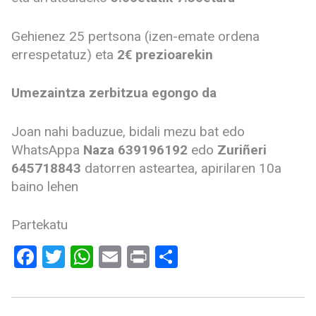
Gehienez 25 pertsona (izen-emate ordena
errespetatuz) eta
2€ prezioarekin
Umezaintza zerbitzua egongo da
Joan nahi baduzue, bidali mezu bat edo
WhatsAppa
Naza
639196192
edo
Zuriñeri
645718843
datorren asteartea, apirilaren 10a
baino lehen
Partekatu
Facebook
Twitter
WhatsApp
Email
Print
Share