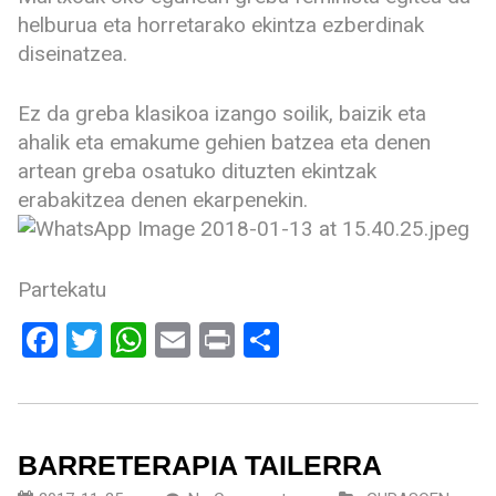
helburua eta horretarako ekintza ezberdinak
diseinatzea.
Ez da greba klasikoa izango soilik, baizik eta
ahalik eta emakume gehien batzea eta denen
artean greba osatuko dituzten ekintzak
erabakitzea denen ekarpenekin.
Partekatu
Facebook
Twitter
WhatsApp
Email
Print
Share
BARRETERAPIA TAILERRA