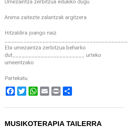
Umezaintza zerbitzua edukiko dugu
Anima zaitezte zalantzak argitzera
Hitzaldira joango naiz
_______________________________________
Eta umezaintza zerbitzua beharko
dut_______________________ urteko
umeentzako
Partekatu
Facebook
Twitter
WhatsApp
Email
Print
Share
MUSIKOTERAPIA TAILERRA