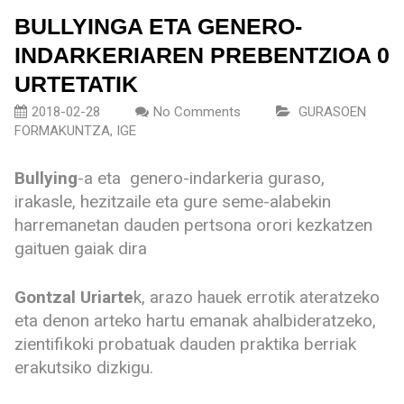
BULLYINGA ETA GENERO-
INDARKERIAREN PREBENTZIOA 0
URTETATIK
2018-02-28
No Comments
GURASOEN
FORMAKUNTZA
,
IGE
Bullying
-a eta genero-indarkeria guraso,
irakasle, hezitzaile eta gure seme-alabekin
harremanetan dauden pertsona orori kezkatzen
gaituen gaiak dira
Gontzal Uriarte
k, arazo hauek errotik ateratzeko
eta denon arteko hartu emanak ahalbideratzeko,
zientifikoki probatuak dauden praktika berriak
erakutsiko dizkigu.