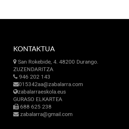
KONTAKTUA
San Rokebide, 4. 48200 Durango.
ZUZENDARITZA
946 202 143
015342aa@zabalarra.com
zabalarraeskola.eus
GURASO ELKARTEA
688 625 238
zabalarra@gmail.com