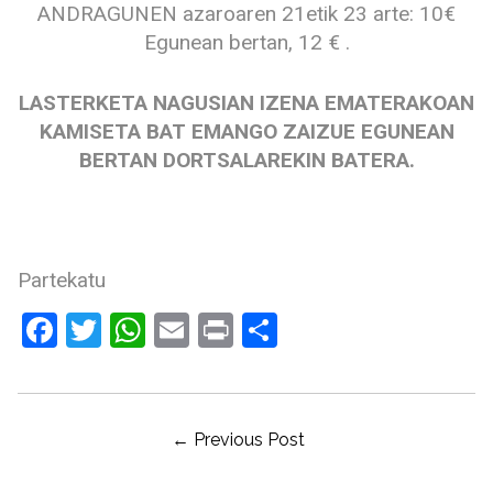
ANDRAGUNEN azaroaren 21etik 23 arte: 10€
Egunean bertan, 12 € .
LASTERKETA NAGUSIAN IZENA EMATERAKOAN
KAMISETA BAT EMANGO ZAIZUE EGUNEAN
BERTAN DORTSALAREKIN BATERA.
Partekatu
Facebook
Twitter
WhatsApp
Email
Print
Share
SARREREN
← Previous Post
NABIGAZIOA