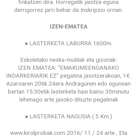
finkatzen dira. Horregatik jaiotze eguna
derrigorrez jarri behar da Inskripzio orrian.
IZEN-EMATEA
● LASTERKETA LABURRA 1600m.
Eskoletako neska-mutilak eta gizonak:
IZEN EMATEA: “EMAKUMEENGANAKO
INDARKERIARIK EZ” pegatina jasotzerakoan, 1€.
Azaroaren 20tik 24era Andragunen edo egunean
bertan 15:30etik lasterketa hasi baino 30minutu
lehenago arte jasoko dituzte pegatinak
● LASTERKETA NAGUSIA ( 5 Km.)
www.kirolprobak.com 2016/ 11 / 24 arte , Eta