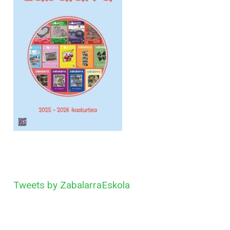
Tweets by ZabalarraEskola