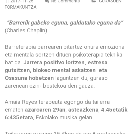
2017-11-25
No Comments
GURASOEN
FORMAKUNTZA
“Barrerik gabeko eguna, galdutako eguna da”
(Charles Chaplin)
Barreterapia barrearen bitartez onura emozional
eta mentala sortzen dituen psikoterapia teknika
bat da.
Jarrera positivo lortzen, estresa
gutxitzen, blokeo mental askatzen eta
Osasuna hobetzen
laguntzen du, guraso
zarenean ezin- bestekoa den gauza.
Amaia Reyes terapeuta egongo da tailerra
ematen
azaroaren 29an
,
asteazkena
,
4.45etatik
6:435etara
, Eskolako musika gelan
Tailerraren prezioa 15 €koa da eta 8 pertsonako