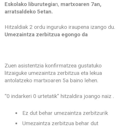
Eskolako liburutegia
n,
martxoaren 7an,
arratsaldeko 5etan.
Hitzaldiak 2 ordu inguruko iraupena izango du.
Umezaintza zerbitzua egongo da
Zuen asistentzia konfirmatzea gustatuko
litzaiguke umezaintza zerbitzua eta lekua
antolatzeko martxoaren 5a baino lehen.
“0 indarkeri 0 urtetatik” hitzaldira joango naiz .
Ez dut behar umezaintza zerbitzurik
Umezaintza zerbitzua behar dut