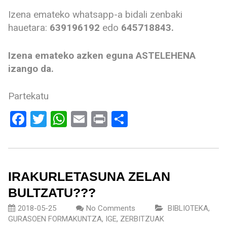
Izena emateko whatsapp-a bidali zenbaki
hauetara:
639196192
edo
645718843.
Izena emateko azken eguna ASTELEHENA
izango da.
Partekatu
Facebook
Twitter
WhatsApp
Email
Print
Share
IRAKURLETASUNA ZELAN
BULTZATU???
2018-05-25
No Comments
BIBLIOTEKA
,
GURASOEN FORMAKUNTZA
,
IGE
,
ZERBITZUAK