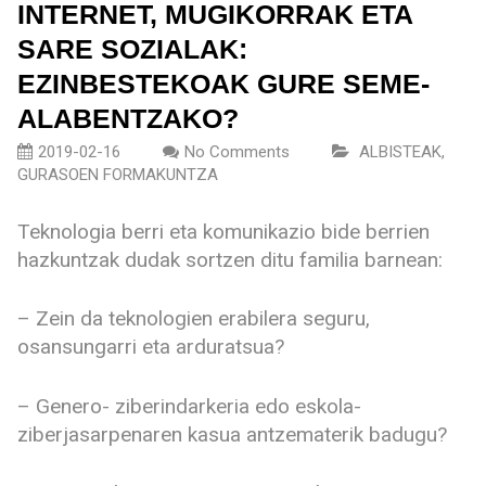
INTERNET, MUGIKORRAK ETA
SARE SOZIALAK:
EZINBESTEKOAK GURE SEME-
ALABENTZAKO?
2019-02-16
No Comments
ALBISTEAK
,
GURASOEN FORMAKUNTZA
Teknologia berri eta komunikazio bide berrien
hazkuntzak dudak sortzen ditu familia barnean:
– Zein da teknologien erabilera seguru,
osansungarri eta arduratsua?
– Genero- ziberindarkeria edo eskola-
ziberjasarpenaren kasua antzematerik badugu?