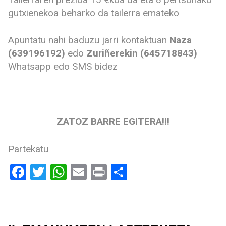
gutxienekoa beharko da tailerra emateko
Apuntatu nahi baduzu jarri kontaktuan
Naza
(639196192)
edo
Zuriñerekin (645718843)
Whatsapp edo SMS bidez
ZATOZ BARRE EGITERA!!!
Partekatu
Facebook
Twitter
WhatsApp
Email
Print
Share