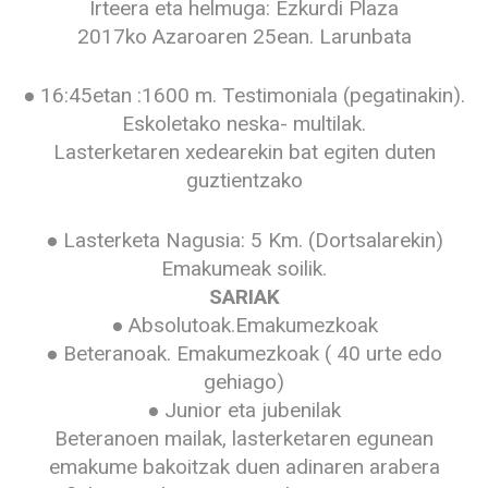
Irteera eta helmuga: Ezkurdi Plaza
2017ko Azaroaren 25ean. Larunbata
● 16:45etan :1600 m. Testimoniala (pegatinakin).
Eskoletako neska- multilak.
Lasterketaren xedearekin bat egiten duten
guztientzako
● Lasterketa Nagusia: 5 Km. (Dortsalarekin)
Emakumeak soilik.
SARIAK
● Absolutoak.Emakumezkoak
● Beteranoak. Emakumezkoak ( 40 urte edo
gehiago)
● Junior eta jubenilak
Beteranoen mailak, lasterketaren egunean
emakume bakoitzak duen adinaren arabera