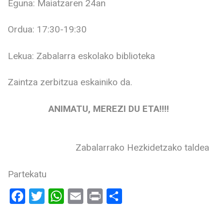
Eguna: Maiatzaren 24an
Ordua: 17:30-19:30
Lekua: Zabalarra eskolako biblioteka
Zaintza zerbitzua eskainiko da.
ANIMATU, MEREZI DU ETA!!!!
Zabalarrako Hezkidetzako taldea
Partekatu
Facebook
Twitter
WhatsApp
Email
Print
Share