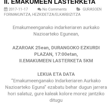
II. EMAKUMEEN LASTERKETA
2017-11-17
No Comments
GURASOEN
FORMAKUNTZA
,
HEZKIDETZA/ELKARBIZITZA
Emakumeenganako indarkeriaren aurkako
Nazioarteko Egunean,
AZAROAK 25ean, DURANGOKO EZKURDI
PLAZAN, 17:00etan,
II.EMAKUMEEN LASTERKETA 5KM
LEKUA ETA DATA
“Emakumeenganako Indarkeriaren Aurkako
Nazioarteko Eguna” ezabatu behar dugun jarrera
hori salatuz, gure kaleak kolore morez jantziko
ditugu