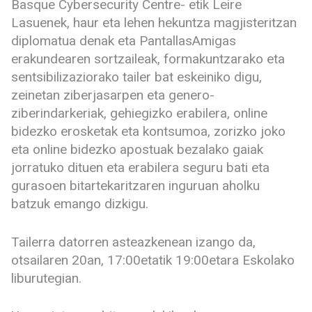
Basque Cybersecurity Centre- etik Leire
Lasuenek, haur eta lehen hekuntza magjisteritzan
diplomatua denak eta PantallasAmigas
erakundearen sortzaileak, formakuntzarako eta
sentsibilizaziorako tailer bat eskeiniko digu,
zeinetan ziberjasarpen eta genero-
ziberindarkeriak, gehiegizko erabilera, online
bidezko erosketak eta kontsumoa, zorizko joko
eta online bidezko apostuak bezalako gaiak
jorratuko dituen eta erabilera seguru bati eta
gurasoen bitartekaritzaren inguruan aholku
batzuk emango dizkigu.
Tailerra datorren asteazkenean izango da,
otsailaren 20an, 17:00etatik 19:00etara Eskolako
liburutegian.