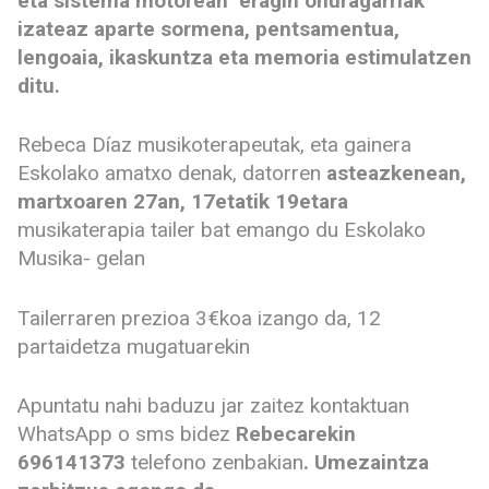
eta sistema motorean eragin onuragarriak
izateaz aparte sormena, pentsamentua,
lengoaia, ikaskuntza eta memoria estimulatzen
ditu.
Rebeca Díaz musikoterapeutak, eta gainera
Eskolako amatxo denak, datorren
asteazkenean,
martxoaren 27an, 17etatik 19etara
musikaterapia tailer bat emango du Eskolako
Musika- gelan
Tailerraren prezioa 3€koa izango da, 12
partaidetza mugatuarekin
Apuntatu nahi baduzu jar zaitez kontaktuan
WhatsApp o sms bidez
Rebecarekin
696141373
telefono zenbakian
. Umezaintza