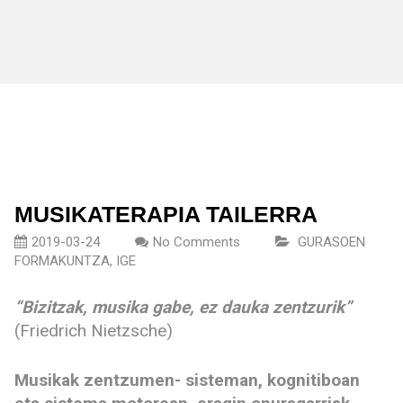
MUSIKATERAPIA TAILERRA
2019-03-24
No Comments
GURASOEN
FORMAKUNTZA
,
IGE
“Bizitzak, musika gabe, ez dauka zentzurik”
(Friedrich Nietzsche)
Musikak zentzumen- sisteman, kognitiboan