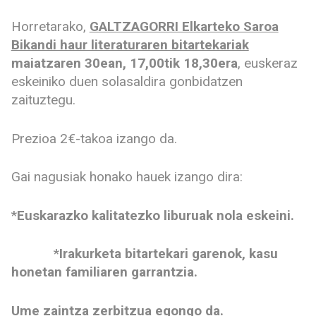
Horretarako,
GALTZAGORRI Elkarteko Saroa
Bikandi haur literaturaren bitartekariak
maiatzaren 30ean, 17,00tik 18,30era
, euskeraz
eskeiniko duen solasaldira gonbidatzen
zaituztegu.
Prezioa 2€-takoa izango da.
Gai nagusiak honako hauek izango dira:
*
Euskarazko kalitatezko liburuak nola eskeini.
*
Irakurketa bitartekari garenok, kasu
honetan familiaren garrantzia.
Ume zaintza zerbitzua egongo da.