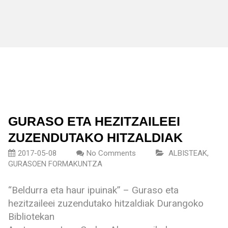
GURASO ETA HEZITZAILEEI
ZUZENDUTAKO HITZALDIAK
2017-05-08
No Comments
ALBISTEAK
,
GURASOEN FORMAKUNTZA
“Beldurra eta haur ipuinak” – Guraso eta
hezitzaileei zuzendutako hitzaldiak Durangoko
Bibliotekan