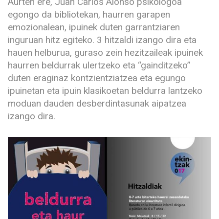
Aurten ere, Juan Carlos Alonso psikologoa
egongo da bibliotekan, haurren garapen
emozionalean, ipuinek duten garrantziaren
inguruan hitz egiteko. 3 hitzaldi izango dira eta
hauen helburua, guraso zein hezitzaileak ipuinek
haurren beldurrak ulertzeko eta “gainditzeko”
duten eraginaz kontzientziatzea eta egungo
ipuinetan eta ipuin klasikoetan beldurra lantzeko
moduan dauden desberdintasunak aipatzea
izango dira.