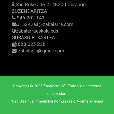
San Rokebide, 4. 48200 Durango.
ZUZENDARITZA
946 202 143
015342aa@zabalarra.com
zabalarraeskola.eus
GURASO ELKARTEA
688 625 238
zabalarra@gmail.com
Copyright © 2025 Zabalarra IGE. Todos los derechos
reservados.
Web Diseinua
Inmediobai Komunikazio Agentziak egina