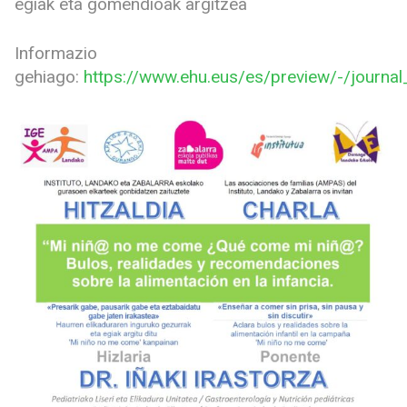
egiak eta gomendioak argitzea
Informazio
gehiago:
https://www.ehu.eus/es/preview/-/jour