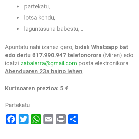
partekatu,
lotsa kendu,
laguntasuna babestu,…
Apuntatu nahi izanez gero,
bidali Whatsapp bat
edo deitu 617.990.947 telefonorora
(Miren) edo
idatzi
zabalarra@gmail.com
posta elektronikora
Abenduaren 23a baino lehen
.
Kurtsoaren prezioa: 5 €
Partekatu
Facebook
Twitter
WhatsApp
Email
Print
Share