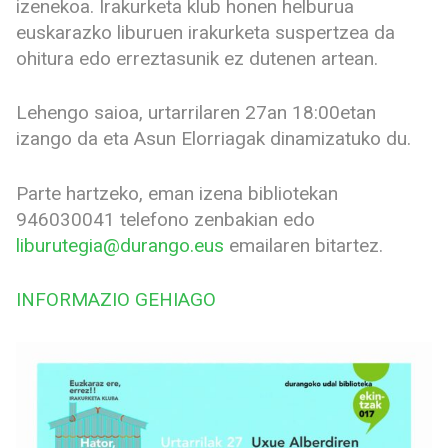
izenekoa. Irakurketa klub honen helburua
euskarazko liburuen irakurketa suspertzea da
ohitura edo erreztasunik ez dutenen artean.
Lehengo saioa, urtarrilaren 27an 18:00etan
izango da eta Asun Elorriagak dinamizatuko du.
Parte hartzeko, eman izena bibliotekan
946030041 telefono zenbakian edo
liburutegia@durango.eus
emailaren bitartez.
INFORMAZIO GEHIAGO