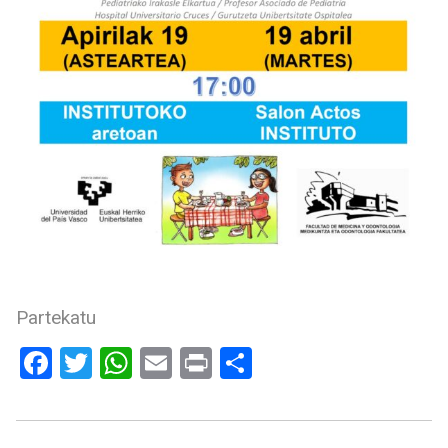
Partekatu
Facebook
Twitter
WhatsApp
Email
Print
Share