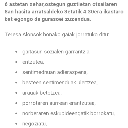
6 astetan zehar,ostegun guztietan otsailaren
8an hasita arratsaldeko 3etatik 4:30era ikastaro
bat egongo da gurasoei zuzendua.
Teresa Alonsok honako gaiak jorratuko ditu:
gaitasun sozialen garrantzia,
entzutea,
sentimednuan adierazpena,
besteen sentimenduak ulertzea,
arauak betetzea,
porrotaren aurrean erantzutea,
norberaren eskubideengatik borrokatu,
negoziatu,