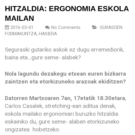
HITZALDIA: ERGONOMIA ESKOLA
MAILAN
2016-03-01
No Comments
GURASOEN
FORMAKUNTZA
,
HASIERA
Seguraski gutariko askok ez dugu erremediorik,
baina eta…gure seme- alabek?
Nola lagundu dezakegu etxean euren bizkarra
zaintzen eta etorkizuneko arazoak ekiditzen?
Datorren Martxoaren 7an, 17etatik 18.30etara
,
Carlos Casalek, stretching-ean aditua denak,
eskola mailako ergonomiari buruzko hitzaldia
eskainiko du, gure seme- alaben etorkizuneko
ongizatea hobetzeko.