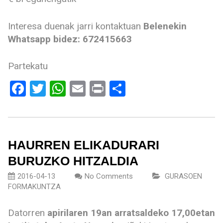
Interesa duenak jarri kontaktuan
Belenekin
Whatsapp bidez: 672415663
Partekatu
Facebook
Twitter
WhatsApp
Email
Print
Share
HAURREN ELIKADURARI
BURUZKO HITZALDIA
2016-04-13
No Comments
GURASOEN
FORMAKUNTZA
Datorren
apirilaren 19an arratsaldeko 17,00etan