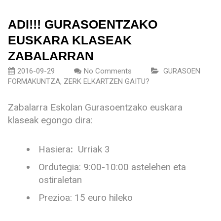
ADI!!! GURASOENTZAKO
EUSKARA KLASEAK
ZABALARRAN
2016-09-29
No Comments
GURASOEN
FORMAKUNTZA
,
ZERK ELKARTZEN GAITU?
Zabalarra Eskolan Gurasoentzako euskara
klaseak egongo dira:
Hasiera
:
Urriak 3
Ordutegia: 9:00-10:00 astelehen eta
ostiraletan
Prezioa: 15 euro hileko