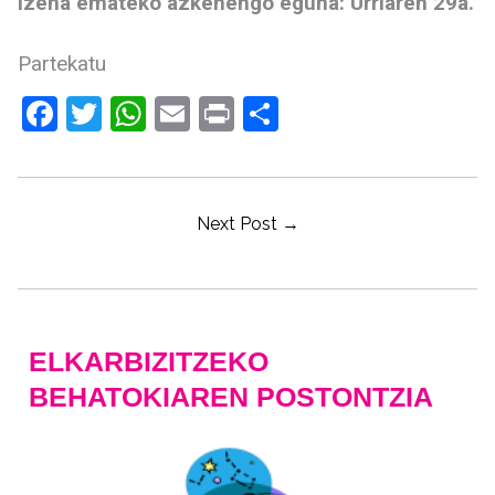
Izena emateko azkenengo eguna: Urriaren 29a.
Partekatu
Facebook
Twitter
WhatsApp
Email
Print
Share
SARREREN
Next Post →
NABIGAZIOA
ELKARBIZITZEKO
BEHATOKIAREN POSTONTZIA