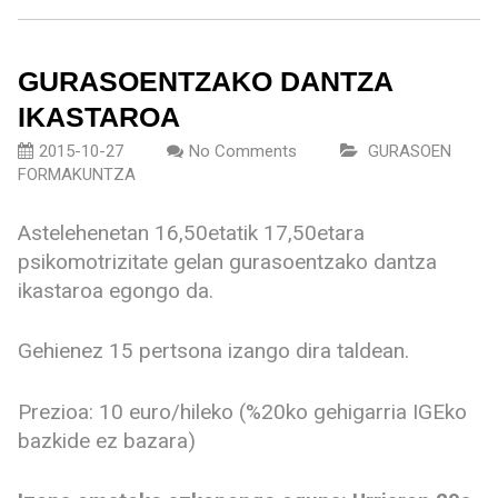
GURASOENTZAKO DANTZA
IKASTAROA
2015-10-27
No Comments
GURASOEN
FORMAKUNTZA
Astelehenetan 16,50etatik 17,50etara
psikomotrizitate gelan gurasoentzako dantza
ikastaroa egongo da.
Gehienez 15 pertsona izango dira taldean.
Prezioa: 10 euro/hileko (%20ko gehigarria IGEko
bazkide ez bazara)