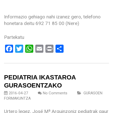
Informazio gehiago nahi izanez gero, telefono
honetara deitu 692 71 85 00 (Nere)
Partekatu
Facebook
Twitter
WhatsApp
Email
Print
Share
PEDIATRIA IKASTAROA
GURASOENTZAKO
2016-04-27
No Comments
GURASOEN
FORMAKUNTZA
Urtero legez, José Mª Arguinzoniz pediatrak gaur