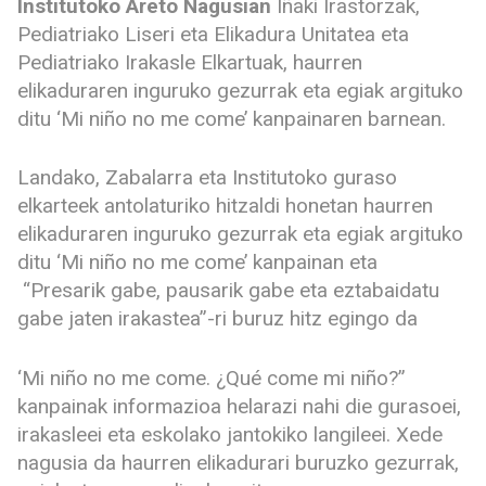
Institutoko Areto Nagusian
Iñaki Irastorzak,
Pediatriako Liseri eta Elikadura Unitatea eta
Pediatriako Irakasle Elkartuak, haurren
elikaduraren inguruko gezurrak eta egiak argituko
ditu ‘Mi niño no me come’ kanpainaren barnean.
Landako, Zabalarra eta Institutoko guraso
elkarteek antolaturiko hitzaldi honetan haurren
elikaduraren inguruko gezurrak eta egiak argituko
ditu ‘Mi niño no me come’ kanpainan eta
“Presarik gabe, pausarik gabe eta eztabaidatu
gabe jaten irakastea”-ri buruz hitz egingo da
‘Mi niño no me come. ¿Qué come mi niño?”
kanpainak informazioa helarazi nahi die gurasoei,
irakasleei eta eskolako jantokiko langileei. Xede
nagusia da haurren elikadurari buruzko gezurrak,