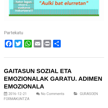
Partekatu
Facebook
Twitter
WhatsApp
Email
Print
Share
GAITASUN SOZIAL ETA
EMOZIONALAK GARATU. ADIMEN
EMOZIONALA
2016-12-21
No Comments
GURASOEN
FORMAKUNTZA