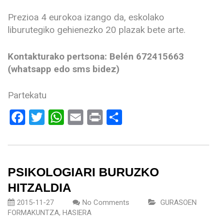
Prezioa 4 eurokoa izango da, eskolako
liburutegiko gehienezko 20 plazak bete arte.
Kontakturako pertsona: Belén 672415663
(whatsapp edo sms bidez)
Partekatu
Facebook
Twitter
WhatsApp
Email
Print
Share
PSIKOLOGIARI BURUZKO
HITZALDIA
2015-11-27
No Comments
GURASOEN
FORMAKUNTZA
,
HASIERA