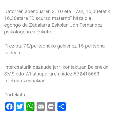
Datorren abenduaren 3, 10 eta 17an, 15,00etatik
16,30etara “Discurso materno” hitzaldia
egongo da Zabalarra Eskolan Jon Fernandez
psikologoaren eskutik.
Prezioa: 7€/pertsonako gehienez 15 pertsona
taldean.
Interesaturik bazaude jarri kontaktuan Belenekin
SMS edo Whatsapp-aren bidez 672415663
telefono zenbakian
Partekatu
Facebook
Twitter
WhatsApp
Email
Print
Share