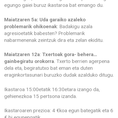
egungo gaiei buruz ikastaroa bat emango du.
Maiatzaren 5a: Uda garaiko azaleko
problemarik ohikoenak
: Badakigu azala
agresioetatik babesten? Problemarik
nabarmenenak zeintzuk dira eta zelan ekiditu.
Maiatzaren 12a
:
Txertoak gora- behera…
gainbegiratu orokorra
. Txerto berrien agerpena
dela eta, begiratutxo bat eman eta duten
eraginkortasunari buruzko dudak azalduko ditugu.
Ikastaroa 15:00etatik 16:30etara izango da,
gehienezkoa 15 pertsona izanda.
Ikastaroaren prezioa: 4 €koa egun bategatik eta 6
€ bi egunengatik