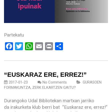
Partekatu
Facebook
Twitter
WhatsApp
Email
Print
Share
“EUSKARAZ ERE, ERREZ!”
2017-01-23
No Comments
GURASOEN
FORMAKUNTZA
,
ZERK ELKARTZEN GAITU?
Durangoko Udal Bibliotekan martxan jarriko
da irakurketa klub berri bat “Euskaraz ere, errez!”