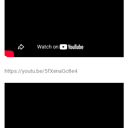
https://youtu.be/5fXenaGc8e4