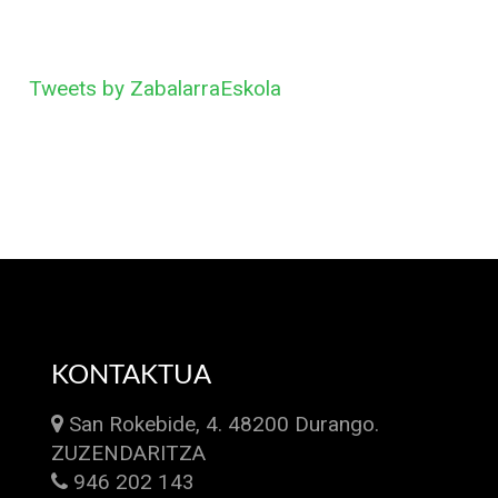
Tweets by ZabalarraEskola
KONTAKTUA
San Rokebide, 4. 48200 Durango.
ZUZENDARITZA
946 202 143