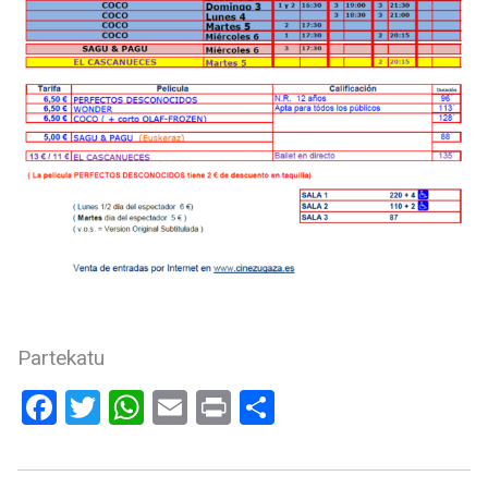
Partekatu
Facebook
Twitter
WhatsApp
Email
Print
Share