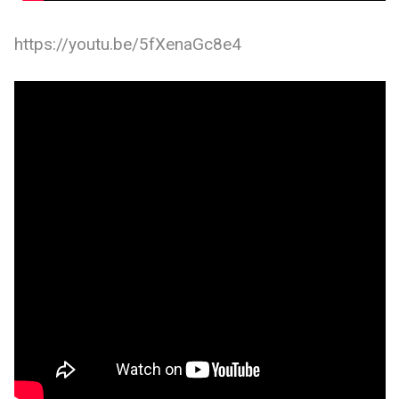
https://youtu.be/5fXenaGc8e4