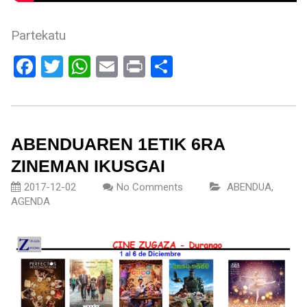
Partekatu
Facebook
Twitter
WhatsApp
Email
Print
Share
ABENDUAREN 1ETIK 6RA
ZINEMAN IKUSGAI
2017-12-02
No Comments
ABENDUA
,
AGENDA