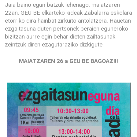
Jaia baino egun batzuk lehenago, maiatzaren
22an, GEU BE elkarteko kideak Zabalarra eskolara
etorriko dira hainbat zirkuito antolatzera. Hauetan
ezgaitasuna duten pertsonek beraien eguneroko
bizitzan aurre egin behar dieten zailtasunak
zeintzuk diren ezagutaraziko dizkigute.
MAIATZAREN 26 a GEU BE BAGOAZ!!!