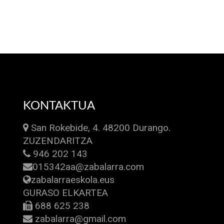
KONTAKTUA
San Rokebide, 4. 48200 Durango.
ZUZENDARITZA
946 202 143
015342aa@zabalarra.com
zabalarraeskola.eus
GURASO ELKARTEA
688 625 238
zabalarra@gmail.com