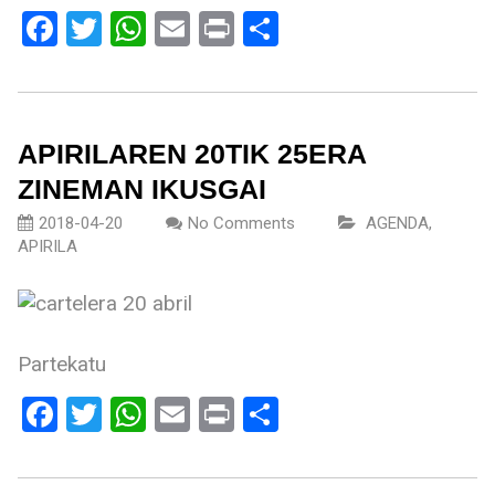
Facebook
Twitter
WhatsApp
Email
Print
Share
APIRILAREN 20TIK 25ERA
ZINEMAN IKUSGAI
2018-04-20
No Comments
AGENDA
,
APIRILA
Partekatu
Facebook
Twitter
WhatsApp
Email
Print
Share