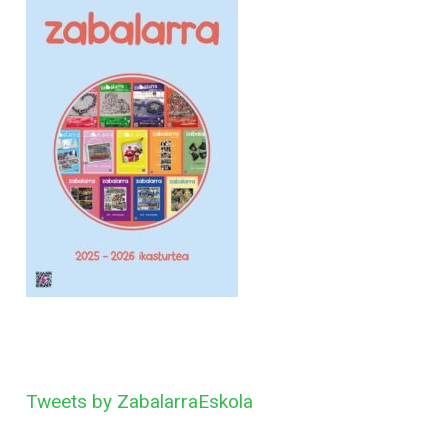
Tweets by ZabalarraEskola