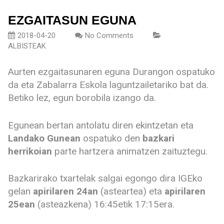
EZGAITASUN EGUNA
2018-04-20
No Comments
ALBISTEAK
Aurten ezgaitasunaren eguna Durangon ospatuko
da eta Zabalarra Eskola laguntzailetariko bat da.
Betiko lez, egun borobila izango da.
Egunean bertan antolatu diren ekintzetan eta
Landako Gunean
ospatuko den
bazkari
herrikoian
parte hartzera animatzen zaituztegu.
Bazkarirako txartelak salgai egongo dira IGEko
gelan
apirilaren 24an
(asteartea) eta
apirilaren
25ean
(asteazkena) 16:45etik 17:15era.