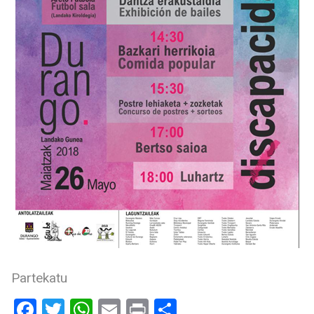
Partekatu
Facebook
Twitter
WhatsApp
Email
Print
Share