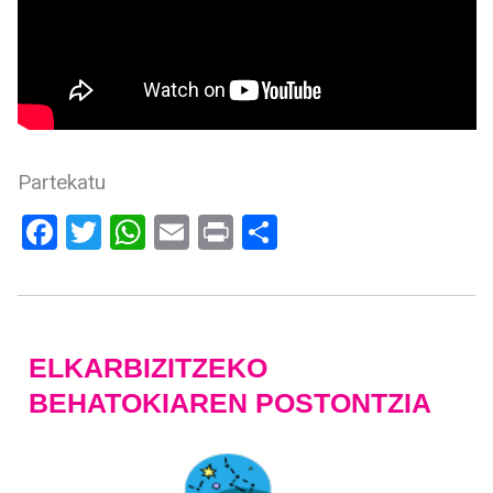
Partekatu
Facebook
Twitter
WhatsApp
Email
Print
Share
ELKARBIZITZEKO
BEHATOKIAREN POSTONTZIA