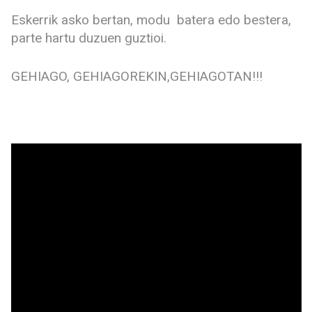
Eskerrik asko bertan, modu batera edo bestera,
parte hartu duzuen guztioi.
GEHIAGO, GEHIAGOREKIN,GEHIAGOTAN!!!