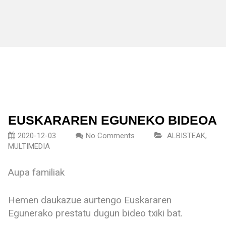
EUSKARAREN EGUNEKO BIDEOA
2020-12-03
No Comments
ALBISTEAK
,
MULTIMEDIA
Aupa familiak
Hemen daukazue aurtengo Euskararen
Egunerako prestatu dugun bideo txiki bat.