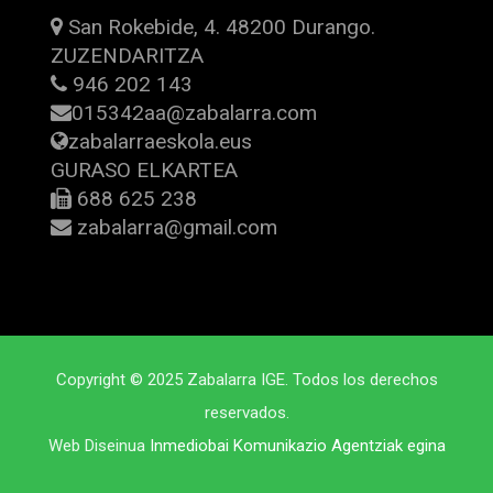
San Rokebide, 4. 48200 Durango.
ZUZENDARITZA
946 202 143
015342aa@zabalarra.com
zabalarraeskola.eus
GURASO ELKARTEA
688 625 238
zabalarra@gmail.com
Copyright © 2025 Zabalarra IGE. Todos los derechos
reservados.
Web Diseinua
Inmediobai Komunikazio Agentziak egina