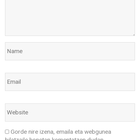
Gorde nire izena, emaila eta webgunea
bilatzaile honetan komentatzen dudan