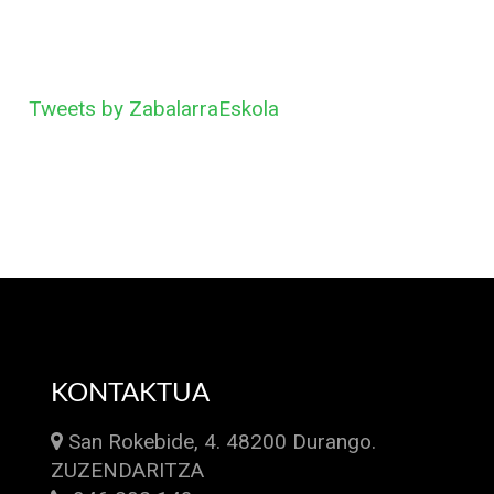
Tweets by ZabalarraEskola
KONTAKTUA
San Rokebide, 4. 48200 Durango.
ZUZENDARITZA