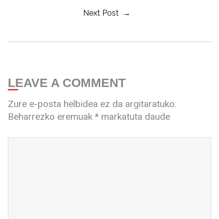
Next Post →
LEAVE A COMMENT
Zure e-posta helbidea ez da argitaratuko.
Beharrezko eremuak
*
markatuta daude