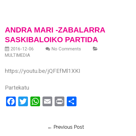
ANDRA MARI -ZABALARRA
SASKIBALOIKO PARTIDA
2016-12-06
No Comments
MULTIMEDIA
https://youtu.be/jQFEfMl1XKI
Partekatu
Facebook
Twitter
WhatsApp
Email
Print
Share
← Previous Post