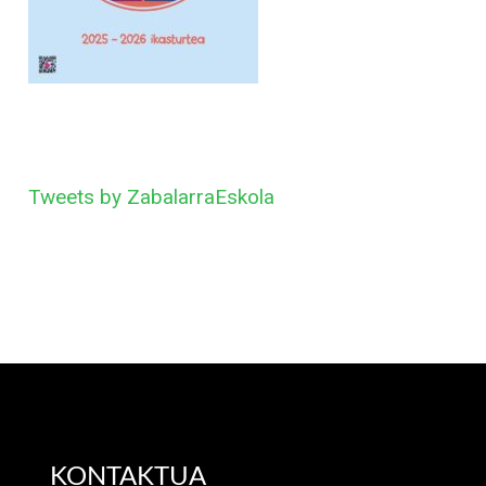
Tweets by ZabalarraEskola
KONTAKTUA