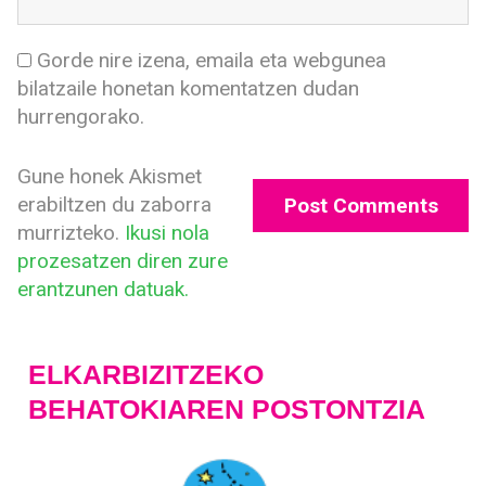
Gorde nire izena, emaila eta webgunea
bilatzaile honetan komentatzen dudan
hurrengorako.
Gune honek Akismet
erabiltzen du zaborra
murrizteko.
Ikusi nola
prozesatzen diren zure
erantzunen datuak.
ELKARBIZITZEKO
BEHATOKIAREN POSTONTZIA