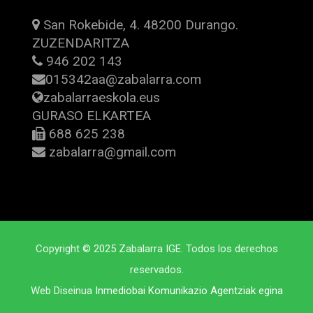
San Rokebide, 4. 48200 Durango.
ZUZENDARITZA
946 202 143
015342aa@zabalarra.com
zabalarraeskola.eus
GURASO ELKARTEA
688 625 238
zabalarra@gmail.com
Copyright © 2025 Zabalarra IGE. Todos los derechos
reservados.
Web Diseinua
Inmediobai Komunikazio Agentziak egina