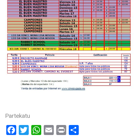
Partekatu
Facebook
Twitter
WhatsApp
Email
Print
Share