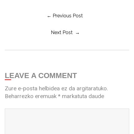
← Previous Post
Next Post →
LEAVE A COMMENT
Zure e-posta helbidea ez da argitaratuko.
Beharrezko eremuak
*
markatuta daude