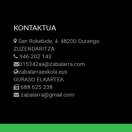
KONTAKTUA
San Rokebide, 4. 48200 Durango.
ZUZENDARITZA
946 202 143
015342aa@zabalarra.com
zabalarraeskola.eus
GURASO ELKARTEA
688 625 238
zabalarra@gmail.com