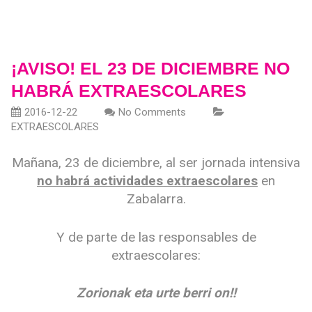
¡AVISO! EL 23 DE DICIEMBRE NO
HABRÁ EXTRAESCOLARES
2016-12-22
No Comments
EXTRAESCOLARES
Mañana, 23 de diciembre, al ser jornada intensiva
no habrá actividades extraescolares
en
Zabalarra.
Y de parte de las responsables de
extraescolares:
Zorionak eta urte berri on!!