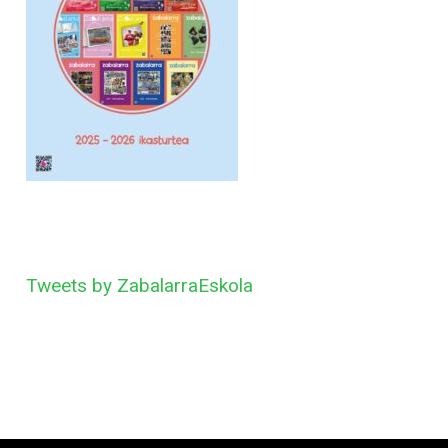
Tweets by ZabalarraEskola