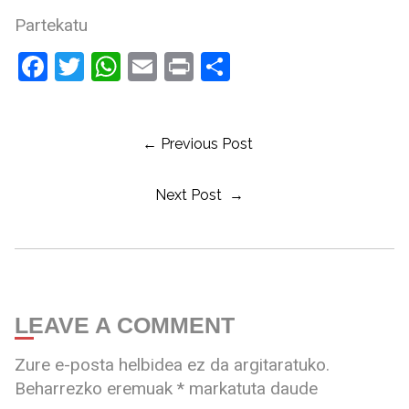
Partekatu
Facebook
Twitter
WhatsApp
Email
Print
Share
← Previous Post
Next Post →
LEAVE A COMMENT
Zure e-posta helbidea ez da argitaratuko.
Beharrezko eremuak
*
markatuta daude