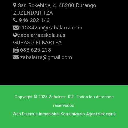
San Rokebide, 4. 48200 Durango.
ZUZENDARITZA
946 202 143
015342aa@zabalarra.com
zabalarraeskola.eus
GURASO ELKARTEA
688 625 238
zabalarra@gmail.com
Copyright © 2025 Zabalarra IGE. Todos los derechos
reservados.
Web Diseinua
Inmediobai Komunikazio Agentziak egina