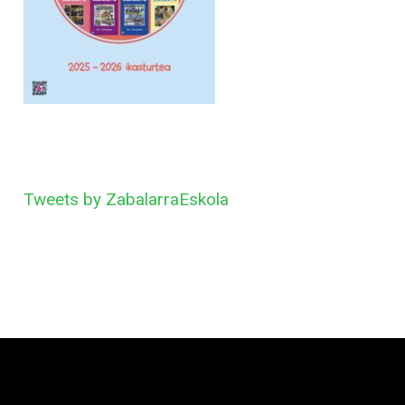
Tweets by ZabalarraEskola