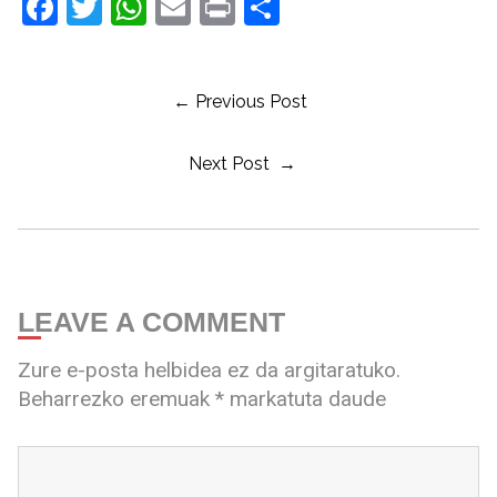
Facebook
Twitter
WhatsApp
Email
Print
Share
← Previous Post
Next Post →
LEAVE A COMMENT
Zure e-posta helbidea ez da argitaratuko.
Beharrezko eremuak
*
markatuta daude