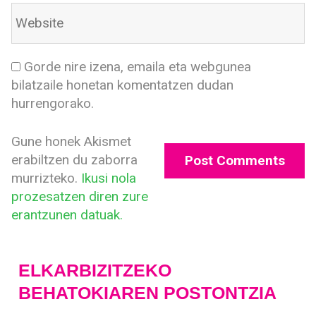
Gorde nire izena, emaila eta webgunea
bilatzaile honetan komentatzen dudan
hurrengorako.
Gune honek Akismet
erabiltzen du zaborra
murrizteko.
Ikusi nola
prozesatzen diren zure
erantzunen datuak.
ELKARBIZITZEKO
BEHATOKIAREN POSTONTZIA