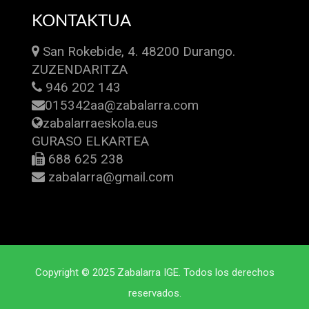
KONTAKTUA
San Rokebide, 4. 48200 Durango.
ZUZENDARITZA
946 202 143
015342aa@zabalarra.com
zabalarraeskola.eus
GURASO ELKARTEA
688 625 238
zabalarra@gmail.com
Copyright © 2025 Zabalarra IGE. Todos los derechos
reservados.