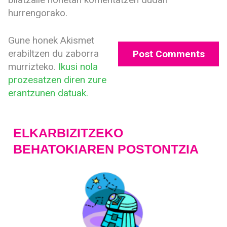
hurrengorako.
Gune honek Akismet
erabiltzen du zaborra
murrizteko.
Ikusi nola
prozesatzen diren zure
erantzunen datuak.
ELKARBIZITZEKO
BEHATOKIAREN POSTONTZIA