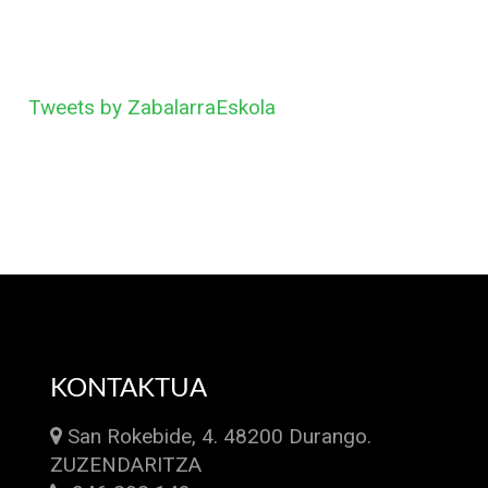
Tweets by ZabalarraEskola
KONTAKTUA
San Rokebide, 4. 48200 Durango.
ZUZENDARITZA