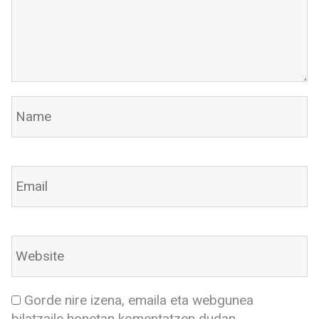
Gorde nire izena, emaila eta webgunea
bilatzaile honetan komentatzen dudan