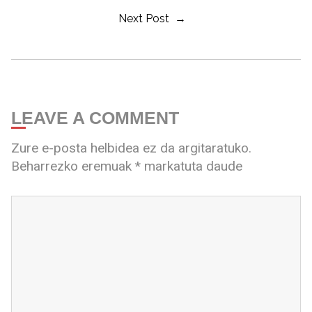
Next Post →
LEAVE A COMMENT
Zure e-posta helbidea ez da argitaratuko.
Beharrezko eremuak
*
markatuta daude