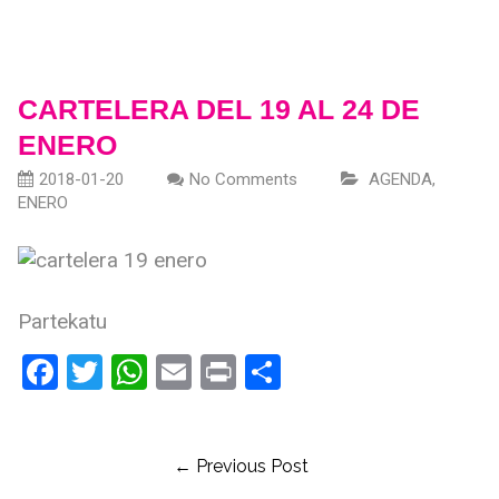
CARTELERA DEL 19 AL 24 DE
ENERO
2018-01-20
No Comments
AGENDA
,
ENERO
Partekatu
Facebook
Twitter
WhatsApp
Email
Print
Share
← Previous Post