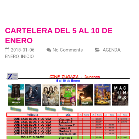
CARTELERA DEL 5 AL 10 DE
ENERO
2018-01-06
No Comments
AGENDA
,
ENERO
,
INICIO