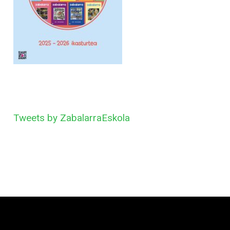
Tweets by ZabalarraEskola