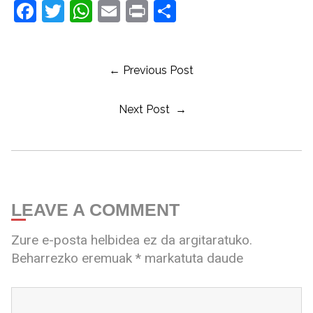
Facebook
Twitter
WhatsApp
Email
Print
Share
← Previous Post
Next Post →
LEAVE A COMMENT
Zure e-posta helbidea ez da argitaratuko.
Beharrezko eremuak
*
markatuta daude