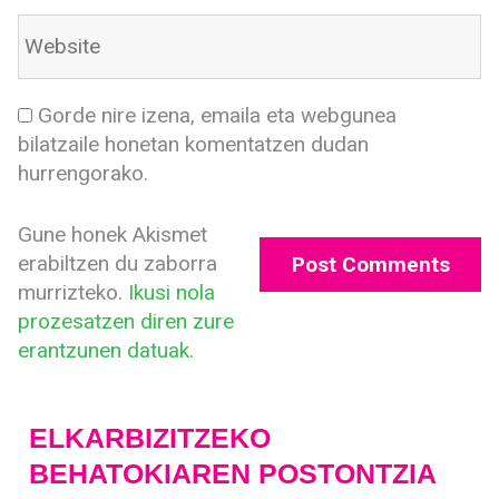
Gorde nire izena, emaila eta webgunea
bilatzaile honetan komentatzen dudan
hurrengorako.
Gune honek Akismet
erabiltzen du zaborra
murrizteko.
Ikusi nola
prozesatzen diren zure
erantzunen datuak.
ELKARBIZITZEKO
BEHATOKIAREN POSTONTZIA