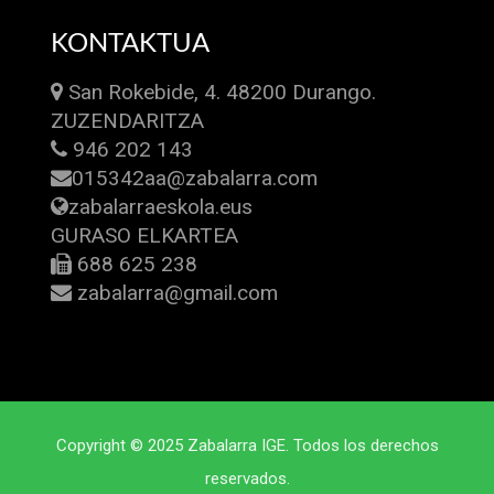
KONTAKTUA
San Rokebide, 4. 48200 Durango.
ZUZENDARITZA
946 202 143
015342aa@zabalarra.com
zabalarraeskola.eus
GURASO ELKARTEA
688 625 238
zabalarra@gmail.com
Copyright © 2025 Zabalarra IGE. Todos los derechos
reservados.