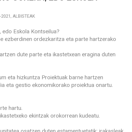
-2021
,
ALBISTEAK
 edo Eskola Kontseilua?
e ezberdinen ordezkaritza eta parte hartzerako
hartzen dute parte eta ikastetxean eragina duten
lum eta hizkuntza Proiektuak barne hartzen
dia eta gestio ekonomikorako proiektua onartu.
te hartu.
 ikastetxeko ekintzak orokorrean kudeatu.
nitatea osatzen duten estamentuetatik: irakasleak,