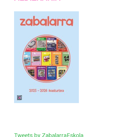
Tweets by ZabalarraEskola