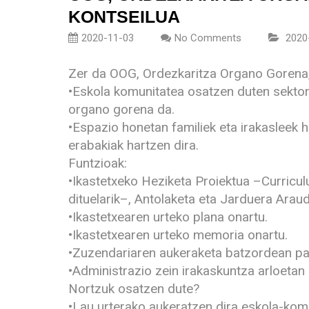
KONTSEILUA
2020-11-03
No Comments
2020
Zer da OOG, Ordezkaritza Organo Gorena,
•Eskola komunitatea osatzen duten sektor
organo gorena da.
•Espazio honetan familiek eta irakasleek 
erabakiak hartzen dira.
Funtzioak:
•Ikastetxeko Heziketa Proiektua –Curricu
dituelarik–, Antolaketa eta Jarduera Arau
•Ikastetxearen urteko plana onartu.
•Ikastetxearen urteko memoria onartu.
•Zuzendariaren aukeraketa batzordean par
•Administrazio zein irakaskuntza arloetan
Nortzuk osatzen dute?
•Lau urterako aukeratzen dira eskola-komu