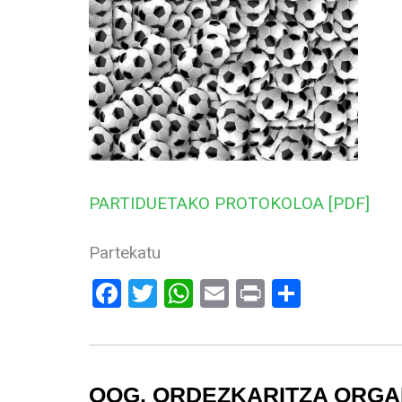
PARTIDUETAKO PROTOKOLOA [PDF]
Partekatu
Facebook
Twitter
WhatsApp
Email
Print
Share
OOG, ORDEZKARITZA ORGA