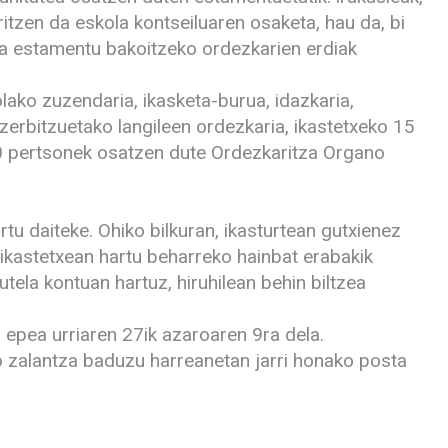
ritzen da eskola kontseiluaren osaketa, hau da, bi
ta estamentu bakoitzeko ordezkarien erdiak
lako zuzendaria, ikasketa-burua, idazkaria,
 zerbitzuetako langileen ordezkaria, ikastetxeko 15
30 pertsonek osatzen dute Ordezkaritza Organo
rtu daiteke. Ohiko bilkuran, ikasturtean gutxienez
, ikastetxean hartu beharreko hainbat erabakik
ela kontuan hartuz, hiruhilean behin biltzea
epea urriaren 27ik azaroaren 9ra dela.
 zalantza baduzu harreanetan jarri honako posta