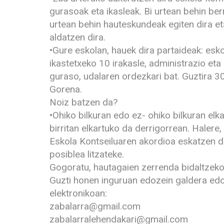
gurasoak eta ikasleak. Bi urtean behin ber
urtean behin hauteskundeak egiten dira e
aldatzen dira.
•Gure eskolan, hauek dira partaideak: esko
ikastetxeko 10 irakasle, administrazio eta
guraso, udalaren ordezkari bat. Guztira 
Gorena.
Noiz batzen da?
•Ohiko bilkuran edo ez- ohiko bilkuran elka
birritan elkartuko da derrigorrean. Halere
Eskola Kontseiluaren akordioa eskatzen dut
posiblea litzateke.
Gogoratu, hautagaien zerrenda bidaltzeko 
Guzti honen inguruan edozein galdera edo
elektronikoan:
zabalarra@gmail.com
zabalarralehendakari@gmail.com