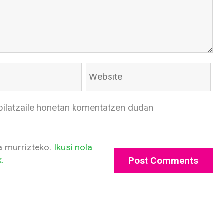
bilatzaile honetan komentatzen dudan
a murrizteko.
Ikusi nola
.