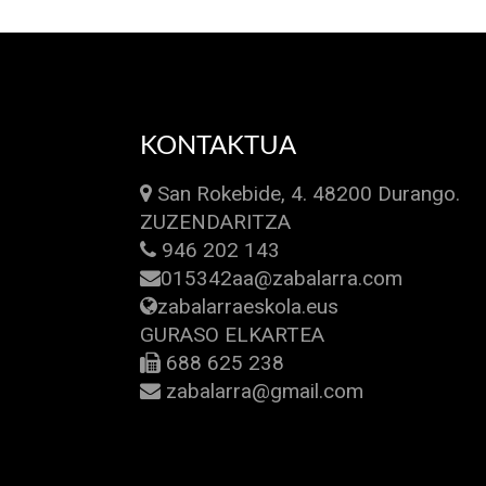
KONTAKTUA
San Rokebide, 4. 48200 Durango.
ZUZENDARITZA
946 202 143
015342aa@zabalarra.com
zabalarraeskola.eus
GURASO ELKARTEA
688 625 238
zabalarra@gmail.com