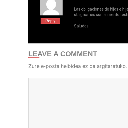
Las obligaciones de hijos e hij
obligaciines son alimento tec
Reply
Saludos
LEAVE A COMMENT
Zure e-posta helbidea ez da argitaratuko.