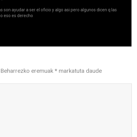
as son ayudar a ser el oficio y algo asi pero algunos dicen q las
ho eso es derecho
Beharrezko eremuak
*
markatuta daude