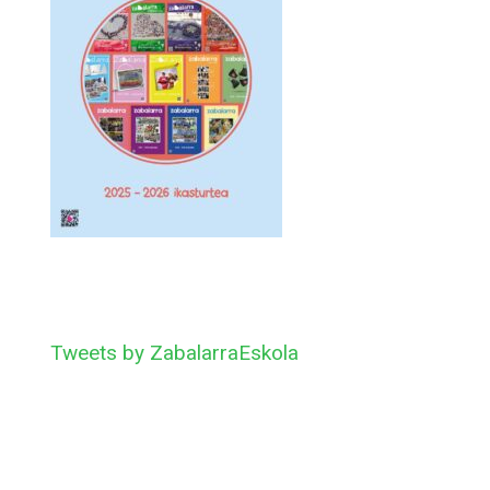
Tweets by ZabalarraEskola