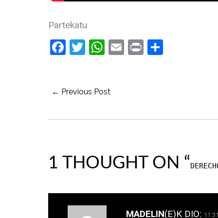
Partekatu
Facebook
Twitter
WhatsApp
Email
Print
Share
← Previous Post
1 THOUGHT ON “
DERECH
MADELIN
(E)K
DIO:
11:3