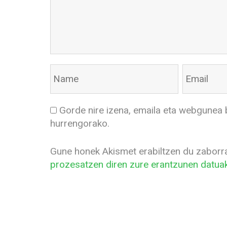
Gorde nire izena, emaila eta webgunea 
hurrengorako.
Gune honek Akismet erabiltzen du zaborr
prozesatzen diren zure erantzunen datuak