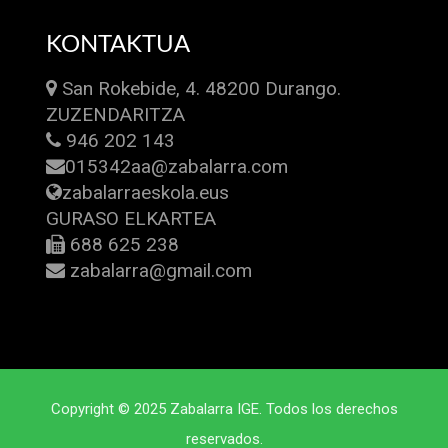
KONTAKTUA
San Rokebide, 4. 48200 Durango.
ZUZENDARITZA
946 202 143
015342aa@zabalarra.com
zabalarraeskola.eus
GURASO ELKARTEA
688 625 238
zabalarra@gmail.com
Copyright © 2025 Zabalarra IGE. Todos los derechos
reservados.