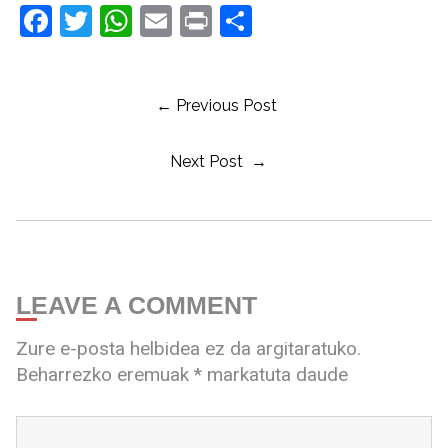
Facebook
Twitter
WhatsApp
Email
Print
Share
← Previous Post
Next Post →
LEAVE A COMMENT
Zure e-posta helbidea ez da argitaratuko.
Beharrezko eremuak
*
markatuta daude