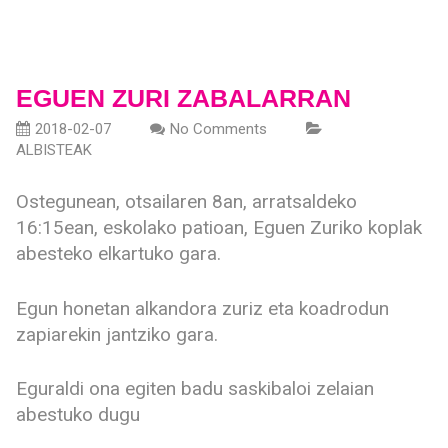
EGUEN ZURI ZABALARRAN
2018-02-07
No Comments
ALBISTEAK
Ostegunean, otsailaren 8an, arratsaldeko
16:15ean, eskolako patioan, Eguen Zuriko koplak
abesteko elkartuko gara.
Egun honetan alkandora zuriz eta koadrodun
zapiarekin jantziko gara.
Eguraldi ona egiten badu saskibaloi zelaian
abestuko dugu