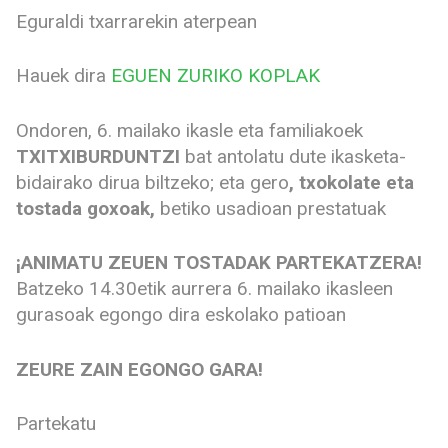
Eguraldi txarrarekin aterpean
Hauek dira
EGUEN ZURIKO KOPLAK
Ondoren, 6. mailako ikasle eta familiakoek
TXITXIBURDUNTZI
bat antolatu dute ikasketa-
bidairako dirua biltzeko; eta gero
, txokolate eta
tostada goxoak,
betiko usadioan prestatuak
¡ANIMATU ZEUEN TOSTADAK PARTEKATZERA!
Batzeko 14.30etik aurrera 6. mailako ikasleen
gurasoak egongo dira eskolako patioan
ZEURE ZAIN EGONGO GARA!
Partekatu