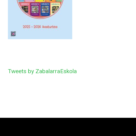
Tweets by ZabalarraEskola