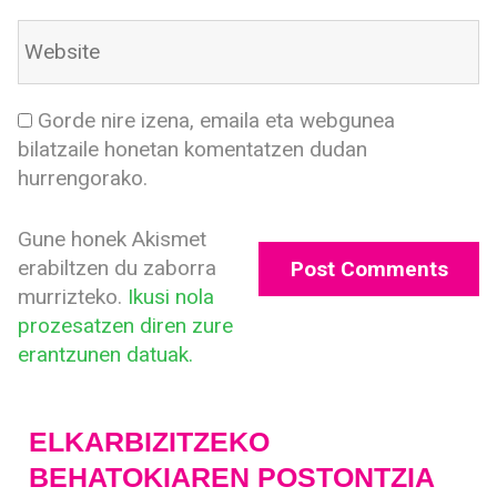
Gorde nire izena, emaila eta webgunea
bilatzaile honetan komentatzen dudan
hurrengorako.
Gune honek Akismet
erabiltzen du zaborra
murrizteko.
Ikusi nola
prozesatzen diren zure
erantzunen datuak.
ELKARBIZITZEKO
BEHATOKIAREN POSTONTZIA