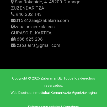
San Rokebide, 4. 48200 Durango.
ZUZENDARITZA
946 202 143
015342aa@zabalarra.com
zabalarraeskola.eus
GURASO ELKARTEA
688 625 238
zabalarra@gmail.com
Copyright © 2025 Zabalarra IGE. Todos los derechos
reservados.
Web Diseinua
Inmediobai Komunikazio Agentziak egina
Pribatutasun politika
|
Kontaktua