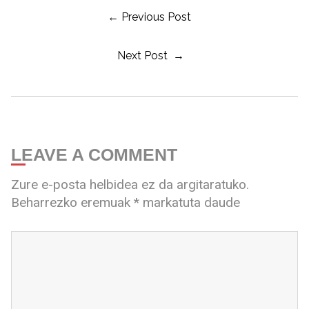
← Previous Post
Next Post →
LEAVE A COMMENT
Zure e-posta helbidea ez da argitaratuko.
Beharrezko eremuak
*
markatuta daude