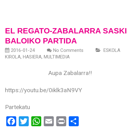
EL REGATO-ZABALARRA SASKI
BALOIKO PARTIDA
2016-01-24
No Comments
ESKOLA
KIROLA
,
HASIERA
,
MULTIMEDIA
Aupa Zabalarra!!
https://youtu.be/0iklk3aN9VY
Partekatu
Facebook
Twitter
WhatsApp
Email
Print
Share