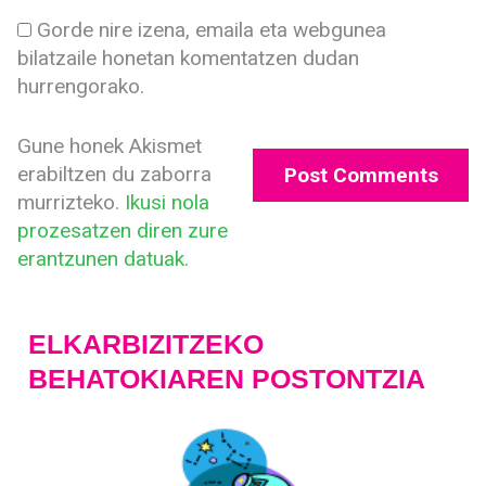
Gorde nire izena, emaila eta webgunea
bilatzaile honetan komentatzen dudan
hurrengorako.
Gune honek Akismet
erabiltzen du zaborra
murrizteko.
Ikusi nola
prozesatzen diren zure
erantzunen datuak.
ELKARBIZITZEKO
BEHATOKIAREN POSTONTZIA