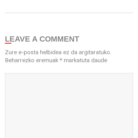
LEAVE A COMMENT
Zure e-posta helbidea ez da argitaratuko.
Beharrezko eremuak
*
markatuta daude