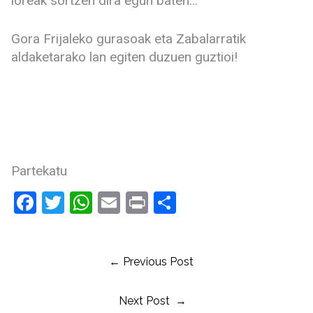
loreak sortzen dira egun baten…
Gora Frijaleko gurasoak eta Zabalarratik
aldaketarako lan egiten duzuen guztioi!
Partekatu
Facebook
Twitter
WhatsApp
Email
Print
Share
← Previous Post
Next Post →