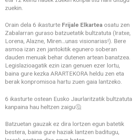
zuekin.
Orain dela 6 ikasturte
Frijale Elkartea
osatu zen
Zabalarran guraso batzuetatik bultzatuta (Iratxe,
Lorena, Alazne, Miren…unas visionarias!). Bere
asmoa izan zen jantokitik egunero soberan
dauden menuak behar dutenen artean banatzea.
Legislazioagatik ezin izan genuen ezer lortu,
baina gure kezka ARARTEKORA heldu zen eta
berak konpromisoa hartu zuen gaia lantzeko.
6 ikasturte ostean Eusko Jaurlaritzatik bultzatuta
kanpaina hau heltzen zaigu🤔
Batzuetan gauzak ez dira lortzen egun batetik
bestera, baina gure haziak lantzen baditugu,