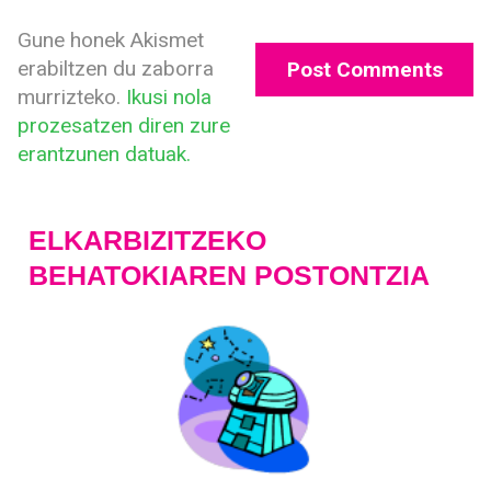
Gune honek Akismet
erabiltzen du zaborra
murrizteko.
Ikusi nola
prozesatzen diren zure
erantzunen datuak.
ELKARBIZITZEKO
BEHATOKIAREN POSTONTZIA