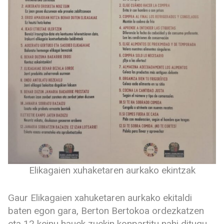
Elikagaien xuhaketaren aurkako ekintzak
Gaur Elikagaien xahuketaren aurkako ekitaldi
baten egon gara, Berton Bertokoa ordezkatzen
eta 12 keinu hauek zuekin konpartitu nahi ditugu