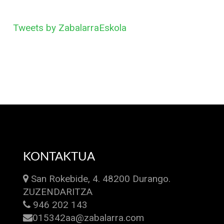
Tweets by ZabalarraEskola
KONTAKTUA
San Rokebide, 4. 48200 Durango.
ZUZENDARITZA
946 202 143
015342aa@zabalarra.com