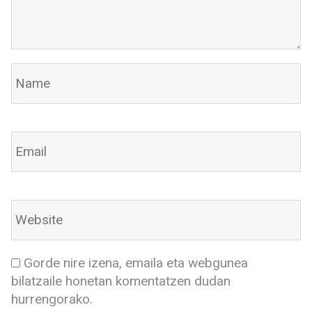
Gorde nire izena, emaila eta webgunea
bilatzaile honetan komentatzen dudan
hurrengorako.