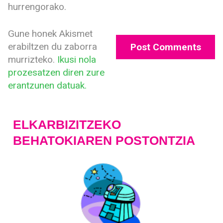
hurrengorako.
Gune honek Akismet
erabiltzen du zaborra
murrizteko.
Ikusi nola
prozesatzen diren zure
erantzunen datuak.
ELKARBIZITZEKO
BEHATOKIAREN POSTONTZIA