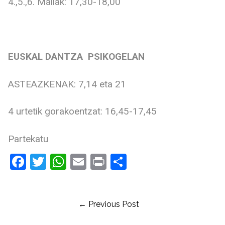
4.,5.,6. Mailak: 17,30-18,00
EUSKAL DANTZA PSIKOGELAN
ASTEAZKENAK: 7,14 eta 21
4 urtetik gorakoentzat: 16,45-17,45
Partekatu
Facebook
Twitter
WhatsApp
Email
Print
Share
← Previous Post