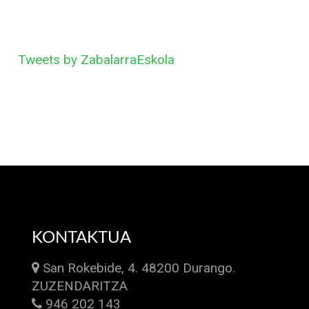
Tweets by ZabalarraEskola
KONTAKTUA
San Rokebide, 4. 48200 Durango.
ZUZENDARITZA
946 202 143