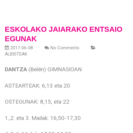
ESKOLAKO JAIARAKO ENTSAIO
EGUNAK
2017-06-08
No Comments
ALBISTEAK
DANTZA
(Belén) GIMNASIOAN
ASTEARTEAK: 6,13 eta 20
OSTEGUNAK: 8,15, eta 22
1.,2. eta 3. Mailak: 16,50-17,30