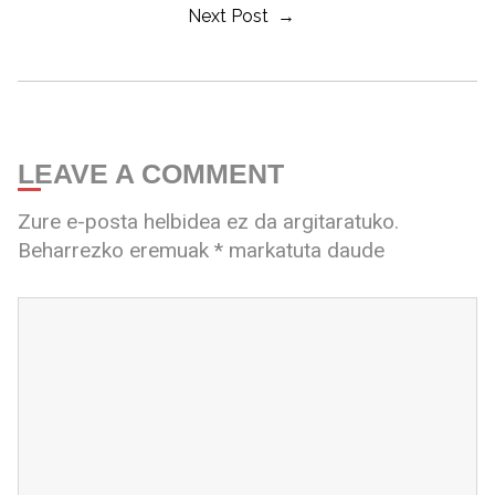
Next Post →
LEAVE A COMMENT
Zure e-posta helbidea ez da argitaratuko.
Beharrezko eremuak
*
markatuta daude