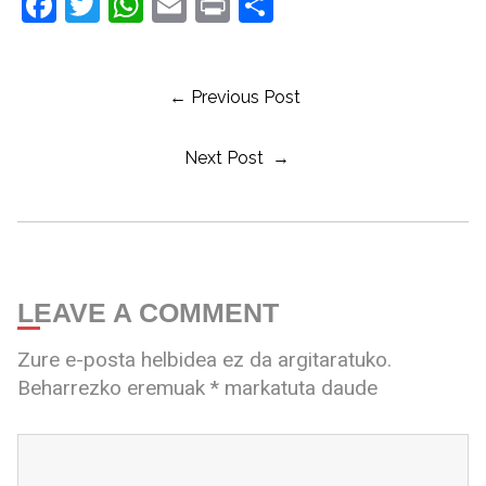
Facebook
Twitter
WhatsApp
Email
Print
Share
← Previous Post
Next Post →
LEAVE A COMMENT
Zure e-posta helbidea ez da argitaratuko.
Beharrezko eremuak
*
markatuta daude