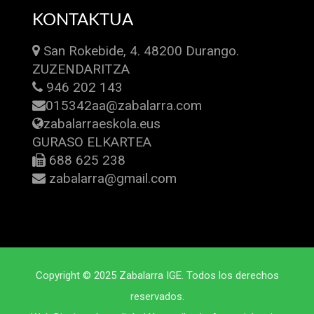
KONTAKTUA
San Rokebide, 4. 48200 Durango.
ZUZENDARITZA
946 202 143
015342aa@zabalarra.com
zabalarraeskola.eus
GURASO ELKARTEA
688 625 238
zabalarra@gmail.com
Copyright © 2025 Zabalarra IGE. Todos los derechos
reservados.