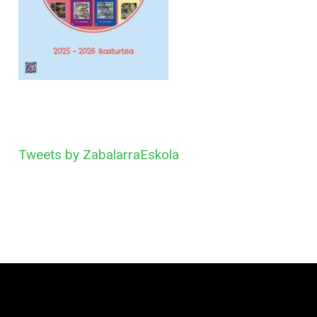
Tweets by ZabalarraEskola