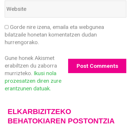
Gorde nire izena, emaila eta webgunea
bilatzaile honetan komentatzen dudan
hurrengorako.
Gune honek Akismet
erabiltzen du zaborra
murrizteko.
Ikusi nola
prozesatzen diren zure
erantzunen datuak.
ELKARBIZITZEKO
BEHATOKIAREN POSTONTZIA