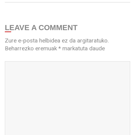
LEAVE A COMMENT
Zure e-posta helbidea ez da argitaratuko.
Beharrezko eremuak
*
markatuta daude