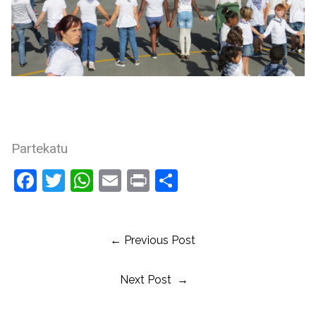
Partekatu
Facebook
Twitter
WhatsApp
Email
Print
Share
← Previous Post
Next Post →