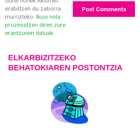
Gune honek Akismet
erabiltzen du zaborra
murrizteko.
Ikusi nola
prozesatzen diren zure
erantzunen datuak.
ELKARBIZITZEKO
BEHATOKIAREN POSTONTZIA