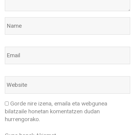
Gorde nire izena, emaila eta webgunea
bilatzaile honetan komentatzen dudan
hurrengorako.