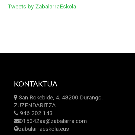
Tweets by ZabalarraEskola
KONTAKTUA
San Rokebide, 4. 48200 Durango.
ZUZENDARITZA
946 202 143
015342aa@zabalarra.com
zabalarraeskola.eus