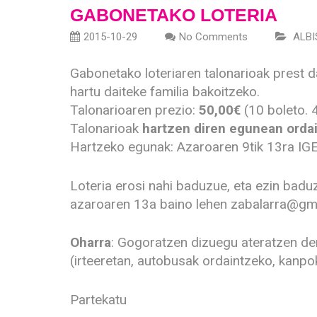
GABONETAKO LOTERIA
2015-10-29
No Comments
ALBI
Gabonetako loteriaren talonarioak prest d
hartu daiteke familia bakoitzeko.
Talonarioaren prezio:
50,00€
(10 boleto. 
Talonarioak
hartzen diren egunean orda
Hartzeko egunak: Azaroaren 9tik 13ra IGE
Loteria erosi nahi baduzue, eta ezin baduz
azaroaren 13a baino lehen zabalarra@gmai
Oharra
: Gogoratzen dizuegu ateratzen den
(irteeretan, autobusak ordaintzeko, kanpo
Partekatu