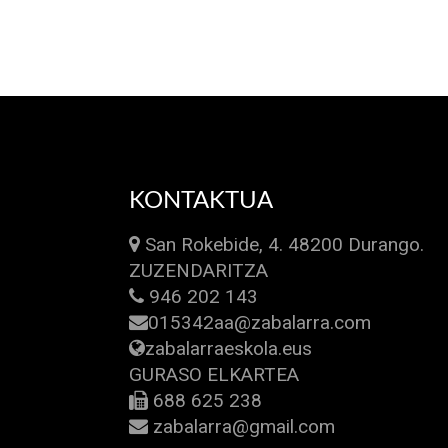
KONTAKTUA
San Rokebide, 4. 48200 Durango.
ZUZENDARITZA
946 202 143
015342aa@zabalarra.com
zabalarraeskola.eus
GURASO ELKARTEA
688 625 238
zabalarra@gmail.com