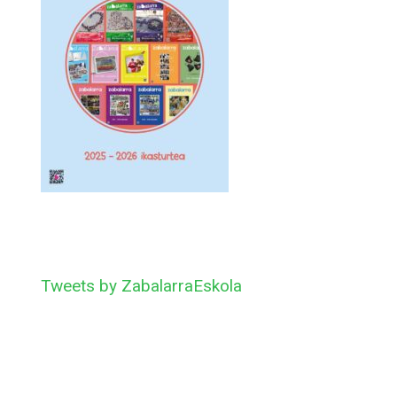
Tweets by ZabalarraEskola