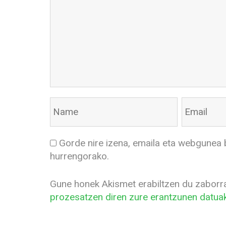
Gorde nire izena, emaila eta webgunea 
hurrengorako.
Gune honek Akismet erabiltzen du zaborr
prozesatzen diren zure erantzunen datuak