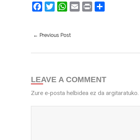
Facebook
Twitter
WhatsApp
Email
Print
Share
← Previous Post
LEAVE A COMMENT
Zure e-posta helbidea ez da argitaratuko.