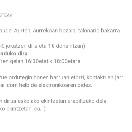
STEAK
aude. Aurten, aurrekoan bezala, talonario bakarra
4€ jokatzen dira eta 1€ dohaintzan)
induko dira
ren gelan 16:30etatik 18:00etara.
ue ordutegin honen barruan etorri, kontaktuan jarri
l.com helbide elektronikoaren bidez.
 dirua eskolako ekintzetan erabiltzeko dela
ko ekintzetan, ea…)