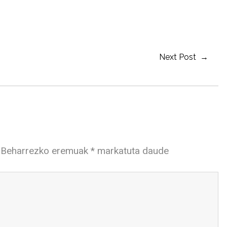
Next Post →
Beharrezko eremuak
*
markatuta daude