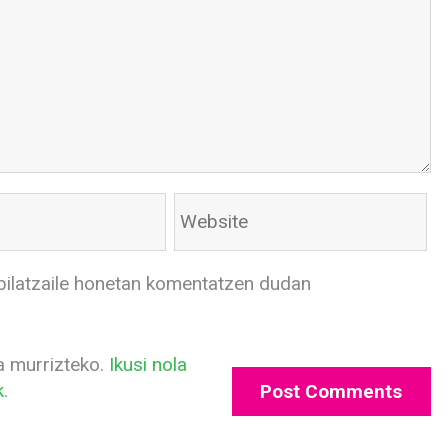
bilatzaile honetan komentatzen dudan
a murrizteko.
Ikusi nola
.