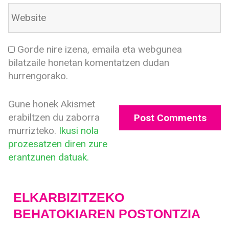
Gorde nire izena, emaila eta webgunea
bilatzaile honetan komentatzen dudan
hurrengorako.
Gune honek Akismet
erabiltzen du zaborra
murrizteko.
Ikusi nola
prozesatzen diren zure
erantzunen datuak.
ELKARBIZITZEKO
BEHATOKIAREN POSTONTZIA