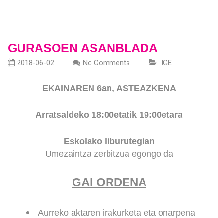
GURASOEN ASANBLADA
2018-06-02
No Comments
IGE
EKAINAREN 6an, ASTEAZKENA
Arratsaldeko 18:00etatik 19:00etara
Eskolako liburutegian
Umezaintza zerbitzua egongo da
GAI ORDENA
Aurreko aktaren irakurketa eta onarpena