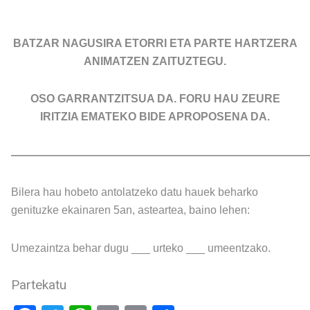
BATZAR NAGUSIRA ETORRI ETA PARTE HARTZERA
ANIMATZEN ZAITUZTEGU.
OSO GARRANTZITSUA DA. FORU HAU ZEURE
IRITZIA EMATEKO BIDE APROPOSENA DA.
———————————————————————————
Bilera hau hobeto antolatzeko datu hauek beharko
genituzke ekainaren 5an, asteartea, baino lehen:
Umezaintza behar dugu ___ urteko ___ umeentzako.
Partekatu