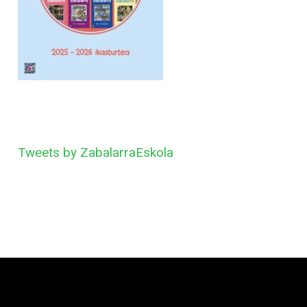
Tweets by ZabalarraEskola