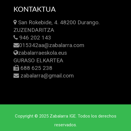
KONTAKTUA
San Rokebide, 4. 48200 Durango.
ZUZENDARITZA
946 202 143
015342aa@zabalarra.com
zabalarraeskola.eus
GURASO ELKARTEA
688 625 238
zabalarra@gmail.com
Copyright © 2025 Zabalarra IGE. Todos los derechos
reservados.