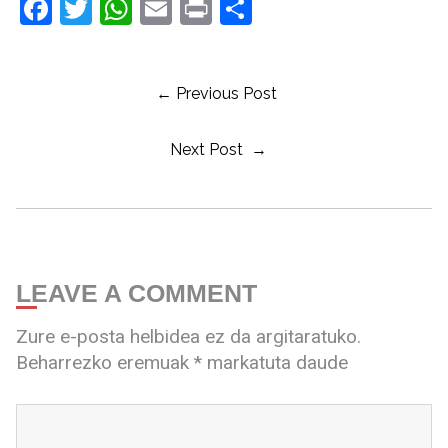
Facebook
Twitter
WhatsApp
Email
Print
Share
← Previous Post
Next Post →
LEAVE A COMMENT
Zure e-posta helbidea ez da argitaratuko.
Beharrezko eremuak
*
markatuta daude