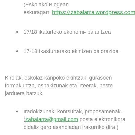
(Eskolako Blogean
https://zabalarra.wordpress.com
eskuragarri
17/18 ikaturteko ekonomi- balantzea
17-18 Ikasturterako ekintzen balorazioa
Kirolak, eskolaz kanpoko ekintzak, gurasoen
formakuntza, ospakizunak eta irteerak, beste
jarduera batzuk
Iradokizunak, kontsultak, proposamenak…
(
zabalarra@gmail.com
posta elektronikora
bidaliz gero asanbladan irakurriko dira )