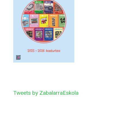
Tweets by ZabalarraEskola