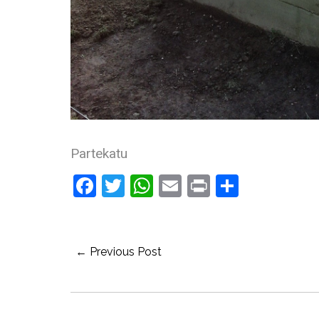
Partekatu
Facebook
Twitter
WhatsApp
Email
Print
Share
← Previous Post