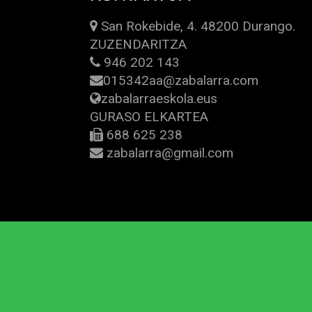
San Rokebide, 4. 48200 Durango.
ZUZENDARITZA
946 202 143
015342aa@zabalarra.com
zabalarraeskola.eus
GURASO ELKARTEA
688 625 238
zabalarra@gmail.com