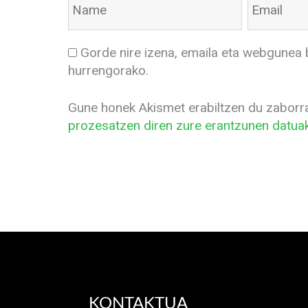
Gorde nire izena, emaila eta webgunea 
hurrengorako.
Gune honek Akismet erabiltzen du zaborr
prozesatzen diren zure erantzunen datuak
KONTAKTUA