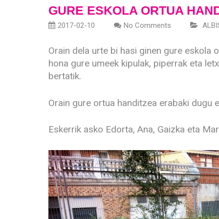
GURE ESKOLA ORTUA HAND
2017-02-10
No Comments
ALBI
Orain dela urte bi hasi ginen gure eskola
hona gure umeek kipulak, piperrak eta let
bertatik.
Orain gure ortua handitzea erabaki dugu et
Eskerrik asko Edorta, Ana, Gaizka eta Mar