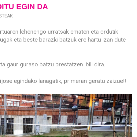
ITU EGIN DA
STEAK
 ortuaren lehenengo urratsak ematen eta ordutik
xugak eta beste barazki batzuk ere hartu izan dute
a gaur guraso batzu prestatzen ibili dira.
ijose egindako lanagatik, primeran geratu zaizue!!