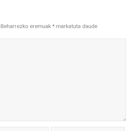
Beharrezko eremuak
*
markatuta daude