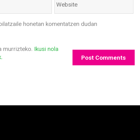
bilatzaile honetan komentatzen dudan
a murrizteko.
Ikusi nola
.