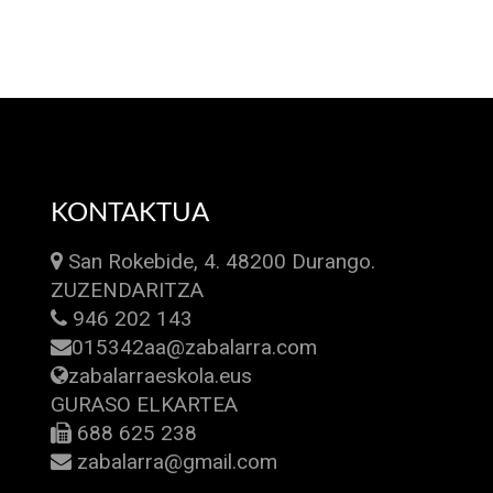
KONTAKTUA
San Rokebide, 4. 48200 Durango.
ZUZENDARITZA
946 202 143
015342aa@zabalarra.com
zabalarraeskola.eus
GURASO ELKARTEA
688 625 238
zabalarra@gmail.com