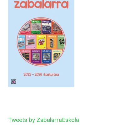
Tweets by ZabalarraEskola