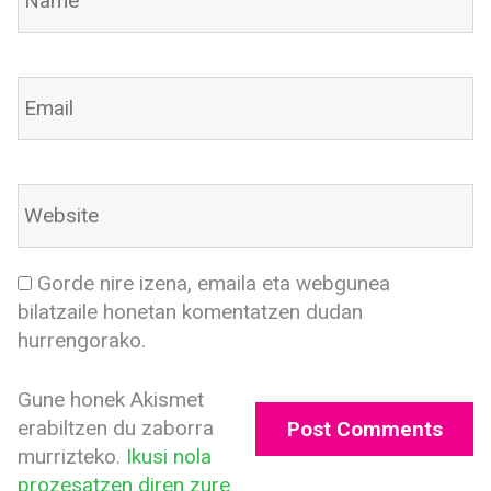
Gorde nire izena, emaila eta webgunea
bilatzaile honetan komentatzen dudan
hurrengorako.
Gune honek Akismet
erabiltzen du zaborra
murrizteko.
Ikusi nola
prozesatzen diren zure