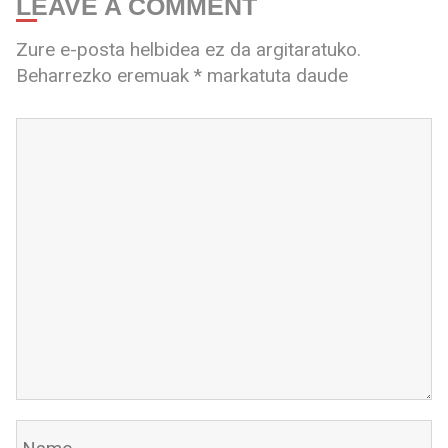
LEAVE A COMMENT
Zure e-posta helbidea ez da argitaratuko.
Beharrezko eremuak
*
markatuta daude