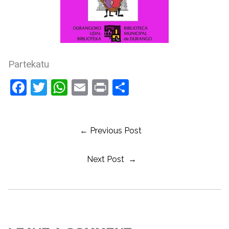
Partekatu
Facebook
Twitter
WhatsApp
Email
Print
Share
← Previous Post
Next Post →