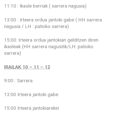
11:10 : Ikasle berriak ( sarrera nagusia)
13:00 : Irteera ordua jantoki gabe ( HH sarrera
nagusia / LH : patioko sarrera)
15:00: Irteera ordua jantokian gelditzen diren
ikasleak (HH sarrera nagusitik/LH: patioko
sarrera)
IRAILAK 10 – 11 – 12
9:00 : Sarrera
13:00 Irteera jantoki gabe
15:00 Irteera jantokiarekin