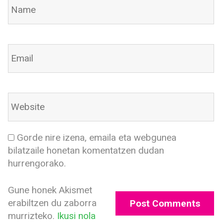
Gorde nire izena, emaila eta webgunea
bilatzaile honetan komentatzen dudan
hurrengorako.
Gune honek Akismet
erabiltzen du zaborra
murrizteko.
Ikusi nola