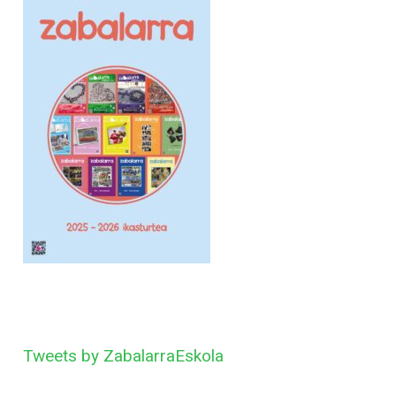
Tweets by ZabalarraEskola