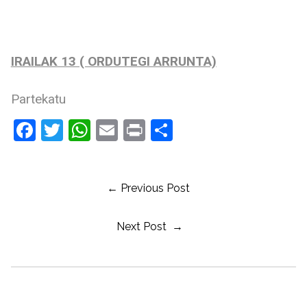
IRAILAK 13 ( ORDUTEGI ARRUNTA)
Partekatu
Facebook
Twitter
WhatsApp
Email
Print
Share
← Previous Post
Next Post →