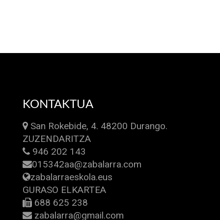
KONTAKTUA
San Rokebide, 4. 48200 Durango.
ZUZENDARITZA
946 202 143
015342aa@zabalarra.com
zabalarraeskola.eus
GURASO ELKARTEA
688 625 238
zabalarra@gmail.com