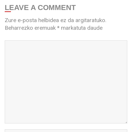
LEAVE A COMMENT
Zure e-posta helbidea ez da argitaratuko.
Beharrezko eremuak
*
markatuta daude