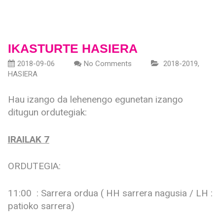
IKASTURTE HASIERA
2018-09-06
No Comments
2018-2019
,
HASIERA
Hau izango da lehenengo egunetan izango
ditugun ordutegiak:
IRAILAK 7
ORDUTEGIA:
11:00 : Sarrera ordua ( HH sarrera nagusia / LH :
patioko sarrera)