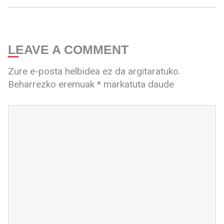
LEAVE A COMMENT
Zure e-posta helbidea ez da argitaratuko.
Beharrezko eremuak
*
markatuta daude