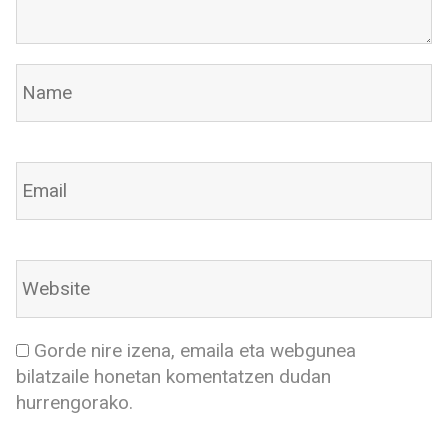
Gorde nire izena, emaila eta webgunea
bilatzaile honetan komentatzen dudan
hurrengorako.