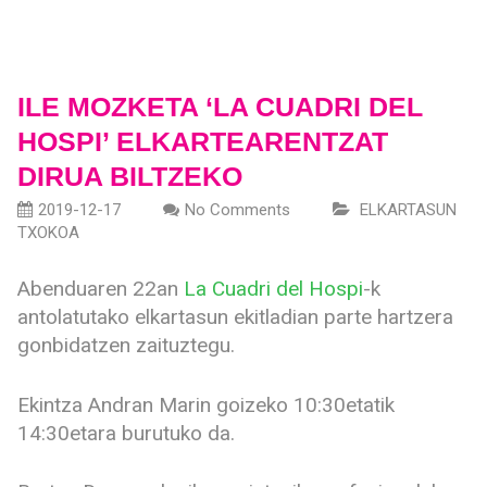
ILE MOZKETA ‘LA CUADRI DEL
HOSPI’ ELKARTEARENTZAT
DIRUA BILTZEKO
2019-12-17
No Comments
ELKARTASUN
TXOKOA
Abenduaren 22an
La Cuadri del Hospi
-k
antolatutako elkartasun ekitladian parte hartzera
gonbidatzen zaituztegu.
Ekintza Andran Marin goizeko 10:30etatik
14:30etara burutuko da.