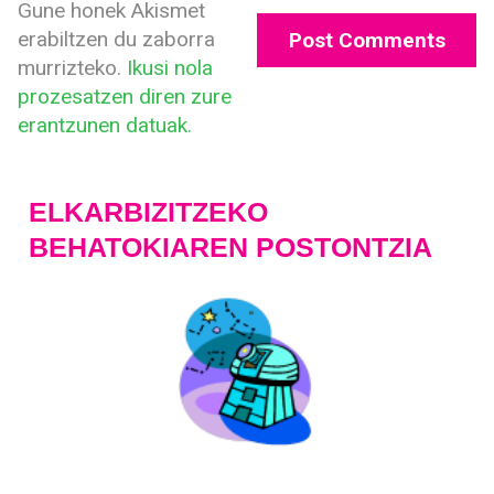
Gune honek Akismet
erabiltzen du zaborra
murrizteko.
Ikusi nola
prozesatzen diren zure
erantzunen datuak.
ELKARBIZITZEKO
BEHATOKIAREN POSTONTZIA