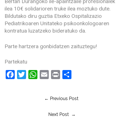
Bertan Durangoko ile-apaintzaile profesionalek
ilea 10€ solidarioren truke ilea moztuko dute.
Bildutako diru guztia Etxeko Ospitalizazio
Pediatrikoaren Unitateko psikoonkologoaren
kontratua luzatzeko bideratuko da.
Parte hartzera gonbidatzen zaituztegu!
Partekatu
Facebook
Twitter
WhatsApp
Email
Print
Share
← Previous Post
Next Post →