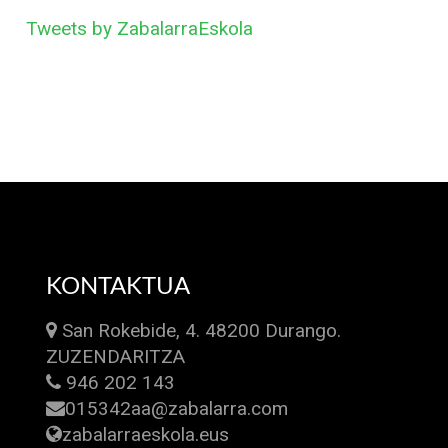
Tweets by ZabalarraEskola
KONTAKTUA
San Rokebide, 4. 48200 Durango.
ZUZENDARITZA
946 202 143
015342aa@zabalarra.com
zabalarraeskola.eus