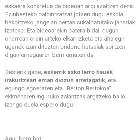
eskaera konkretua da bideoan argi azaltzen dena.
Ezinbesteko baldintzatzat jotzen dugu eskola
bakoitzeko jangelan bertan sukaldatutako janariak
izateko. Eta bideoarekin batera bidali dugun
oharrean orain arteko elkarrizketa eta ahalegin
ugariek izan dituzten ondorio hutsalak sortzen
digun erneguaren berri ematen da.
Besterik gabe,
eskerrik asko lerro hauek
irakurtzeari eman diozun arretagatik
, eta
egungo egoeraren eta “Berton Bertokoa”
ekimenaren inguruko zalantzak argitzeko balio
izango duela espero dugu.
Agur bero bat,