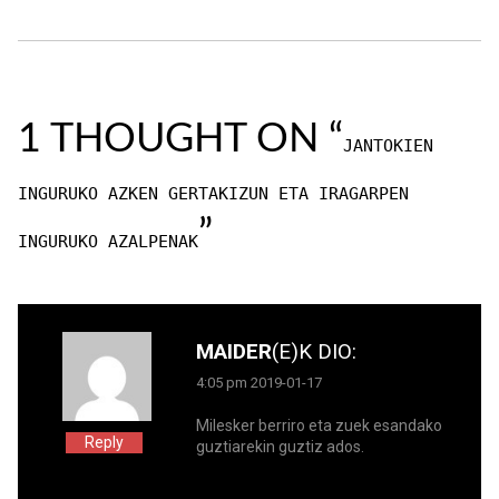
1 THOUGHT ON “
JANTOKIEN
INGURUKO AZKEN GERTAKIZUN ETA IRAGARPEN
”
INGURUKO AZALPENAK
MAIDER
(E)K
DIO:
4:05 pm 2019-01-17
Milesker berriro eta zuek esandako
Reply
guztiarekin guztiz ados.