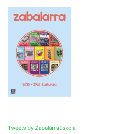
Tweets by ZabalarraEskola