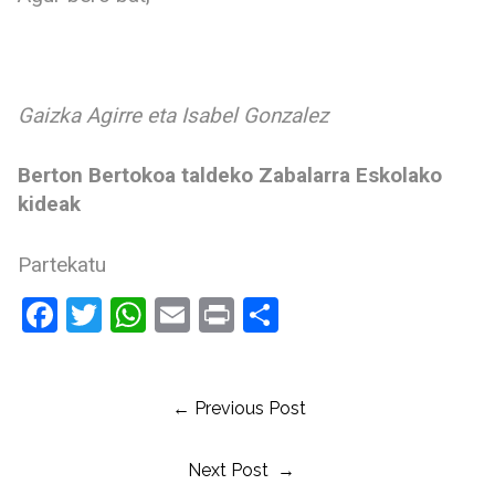
Gaizka Agirre eta Isabel Gonzalez
Berton Bertokoa taldeko Zabalarra Eskolako
kideak
Partekatu
Facebook
Twitter
WhatsApp
Email
Print
Share
← Previous Post
Next Post →