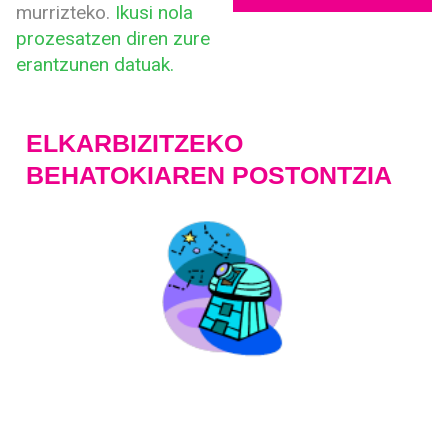
murrizteko.
Ikusi nola
prozesatzen diren zure
erantzunen datuak.
ELKARBIZITZEKO
BEHATOKIAREN POSTONTZIA