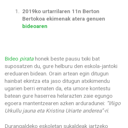
2019ko urtarrilaren 11n Berton
Bertokoa ekimenak atera genuen
bideoaren
Bideo
pirata
honek beste pausu txiki bat
suposatzen du, gure helburu den eskola-jantoki
ereduaren bidean. Orain artean egin ditugun
hainbat ekintza eta jaso ditugun atxikimendu
ugarien berri ematen da, eta umore kontestu
batean gure haserrea helarazten zaie egungo
egoera mantentzearen azken arduradunei:
“Iñigo
Urkullu jauna eta Kristina Uriarte anderea”-ri
.
Durangaldeko eskoletan sukaldeak jartzeko