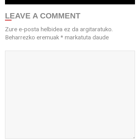
LEAVE A COMMENT
Zure e-posta helbidea ez da argitaratuko.
Beharrezko eremuak
*
markatuta daude