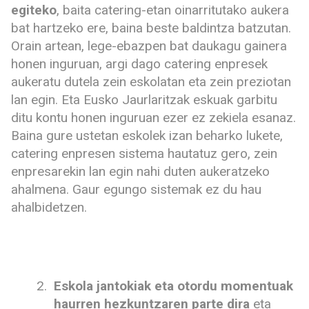
egiteko
, baita catering-etan oinarritutako aukera
bat hartzeko ere, baina beste baldintza batzutan.
Orain artean, lege-ebazpen bat daukagu gainera
honen inguruan, argi dago catering enpresek
aukeratu dutela zein eskolatan eta zein preziotan
lan egin. Eta Eusko Jaurlaritzak eskuak garbitu
ditu kontu honen inguruan ezer ez zekiela esanaz.
Baina gure ustetan eskolek izan beharko lukete,
catering enpresen sistema hautatuz gero, zein
enpresarekin lan egin nahi duten aukeratzeko
ahalmena. Gaur egungo sistemak ez du hau
ahalbidetzen.
Eskola jantokiak eta otordu momentuak
haurren hezkuntzaren parte dira
eta