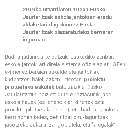
2019ko urtarrilaren 10ean Eusko
Jaurlaritzak eskola jantokien eredu
aldaketari dagokionez Eusko
Jaurlaritzak plazaratutako berriaren
inguruan.
Badira jadanik urte batzuk, Euskadiko zenbait
eskola jantoki ari direla sistema ofizialaz at, IGEen
ekimenez beraien sukalde eta jantokiak
kudeatzen; haiei, azken urteetan,
proiektu
pilotuetako eskolak
batu zaizkie. Eusko
Jaurlaritzatik inoiz ez dute erraztasunik jaso
eskola hauek (ez lehendik ari direnek ezta
proiektu pilotuetakoek ere), eta badirudi, aukera
berri honen bidez, behintzat diru-laguntzak
jasotzeko aukera izango dutela, eta “alegalak”