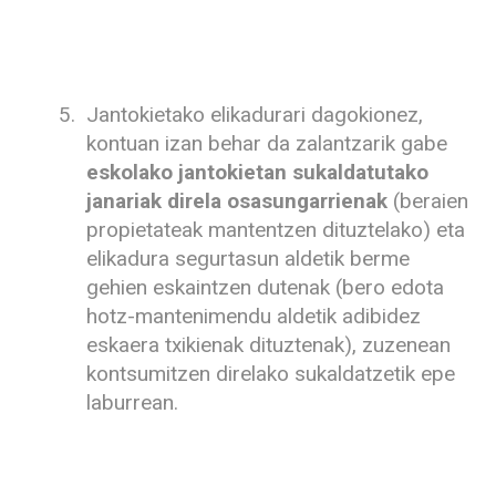
Jantokietako elikadurari dagokionez,
kontuan izan behar da zalantzarik gabe
eskolako jantokietan sukaldatutako
janariak direla osasungarrienak
(beraien
propietateak mantentzen dituztelako) eta
elikadura segurtasun aldetik berme
gehien eskaintzen dutenak (bero edota
hotz-mantenimendu aldetik adibidez
eskaera txikienak dituztenak), zuzenean
kontsumitzen direlako sukaldatzetik epe
laburrean.