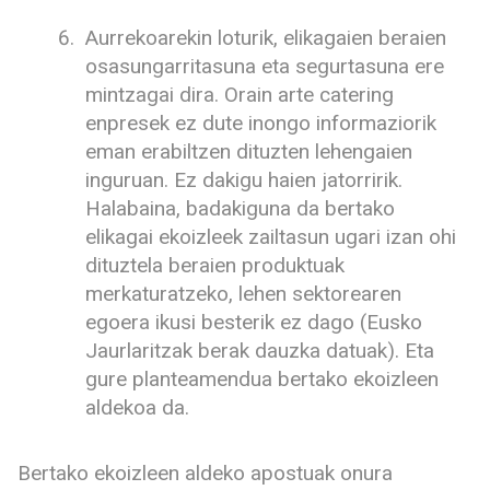
Aurrekoarekin loturik, elikagaien beraien
osasungarritasuna eta segurtasuna ere
mintzagai dira. Orain arte catering
enpresek ez dute inongo informaziorik
eman erabiltzen dituzten lehengaien
inguruan. Ez dakigu haien jatorririk.
Halabaina, badakiguna da bertako
elikagai ekoizleek zailtasun ugari izan ohi
dituztela beraien produktuak
merkaturatzeko, lehen sektorearen
egoera ikusi besterik ez dago (Eusko
Jaurlaritzak berak dauzka datuak). Eta
gure planteamendua bertako ekoizleen
aldekoa da.
Bertako ekoizleen aldeko apostuak onura