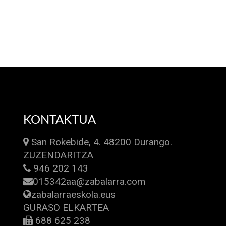
KONTAKTUA
San Rokebide, 4. 48200 Durango.
ZUZENDARITZA
946 202 143
015342aa@zabalarra.com
zabalarraeskola.eus
GURASO ELKARTEA
688 625 238