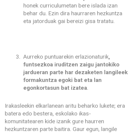
honek curriculumetan bere islada izan
behar du. Ezin dira haurraren hezkuntza
eta jatorduak gai bereizi gisa tratatu.
Aurreko puntuarekin erlazionaturik
,
funtsezkoa iruditzen zaigu jantokiko
jardueran parte har dezaketen langileek
formakuntza egoki bat eta lan
egonkortasun bat izatea
.
Irakasleekin elkarlanean aritu beharko lukete; era
batera edo bestera, eskolako ikas-
komunitatearen kide izanik gure haurren
hezkuntzaren parte baitira. Gaur egun, langile