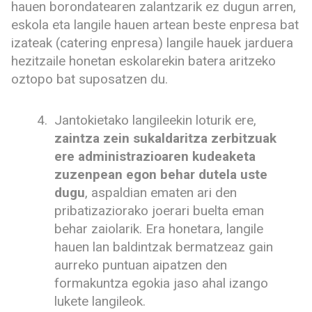
hauen borondatearen zalantzarik ez dugun arren,
eskola eta langile hauen artean beste enpresa bat
izateak (catering enpresa) langile hauek jarduera
hezitzaile honetan eskolarekin batera aritzeko
oztopo bat suposatzen du.
Jantokietako langileekin loturik ere,
zaintza zein sukaldaritza zerbitzuak
ere administrazioaren kudeaketa
zuzenpean egon behar dutela uste
dugu
, aspaldian ematen ari den
pribatizaziorako joerari buelta eman
behar zaiolarik. Era honetara, langile
hauen lan baldintzak bermatzeaz gain
aurreko puntuan aipatzen den
formakuntza egokia jaso ahal izango
lukete langileok.