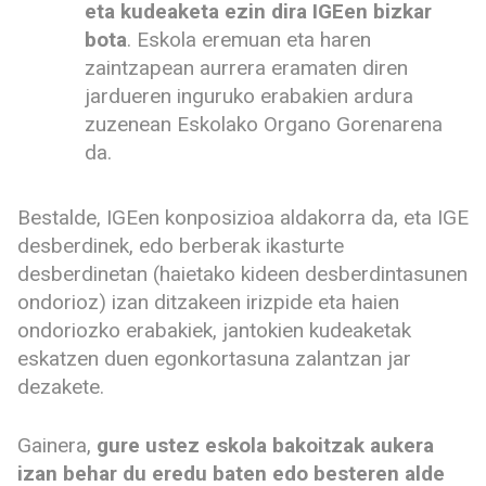
eta kudeaketa ezin dira IGEen bizkar
bota
. Eskola eremuan eta haren
zaintzapean aurrera eramaten diren
jardueren inguruko erabakien ardura
zuzenean Eskolako Organo Gorenarena
da.
Bestalde, IGEen konposizioa aldakorra da, eta IGE
desberdinek, edo berberak ikasturte
desberdinetan (haietako kideen desberdintasunen
ondorioz) izan ditzakeen irizpide eta haien
ondoriozko erabakiek, jantokien kudeaketak
eskatzen duen egonkortasuna zalantzan jar
dezakete.
Gainera,
gure ustez eskola bakoitzak aukera
izan behar du eredu baten edo besteren alde