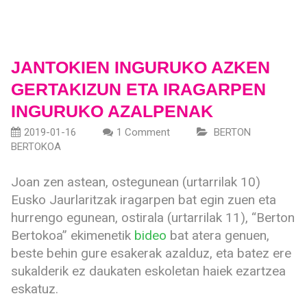
JANTOKIEN INGURUKO AZKEN
GERTAKIZUN ETA IRAGARPEN
INGURUKO AZALPENAK
2019-01-16
1 Comment
BERTON
BERTOKOA
Joan zen astean, ostegunean (urtarrilak 10)
Eusko Jaurlaritzak iragarpen bat egin zuen eta
hurrengo egunean, ostirala (urtarrilak 11), “Berton
Bertokoa” ekimenetik
bideo
bat atera genuen,
beste behin gure esakerak azalduz, eta batez ere
sukalderik ez daukaten eskoletan haiek ezartzea
eskatuz.