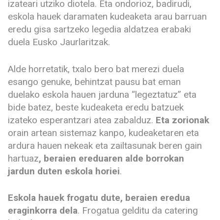
izateari utziko diotela. Eta ondorioz, badirudi,
eskola hauek daramaten kudeaketa arau barruan
eredu gisa sartzeko legedia aldatzea erabaki
duela Eusko Jaurlaritzak.
Alde horretatik, txalo bero bat merezi duela
esango genuke, behintzat pausu bat eman
duelako eskola hauen jarduna “legeztatuz” eta
bide batez, beste kudeaketa eredu batzuek
izateko esperantzari atea zabalduz.
Eta zorionak
orain artean sistemaz kanpo, kudeaketaren eta
ardura hauen nekeak eta zailtasunak beren gain
hartuaz
, beraien ereduaren alde borrokan
jardun duten eskola horiei
.
Eskola hauek frogatu dute, beraien eredua
eraginkorra dela
. Frogatua gelditu da catering