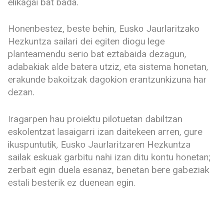
elikagai bat bada.
Honenbestez, beste behin, Eusko Jaurlaritzako
Hezkuntza sailari dei egiten diogu lege
planteamendu serio bat eztabaida dezagun,
adabakiak alde batera utziz, eta sistema honetan,
erakunde bakoitzak dagokion erantzunkizuna har
dezan.
Iragarpen hau proiektu pilotuetan dabiltzan
eskolentzat lasaigarri izan daitekeen arren, gure
ikuspuntutik, Eusko Jaurlaritzaren Hezkuntza
sailak eskuak garbitu nahi izan ditu kontu honetan;
zerbait egin duela esanaz, benetan bere gabeziak
estali besterik ez duenean egin.