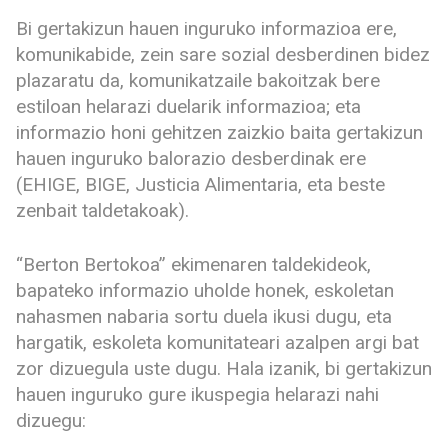
Bi gertakizun hauen inguruko informazioa ere,
komunikabide, zein sare sozial desberdinen bidez
plazaratu da, komunikatzaile bakoitzak bere
estiloan helarazi duelarik informazioa; eta
informazio honi gehitzen zaizkio baita gertakizun
hauen inguruko balorazio desberdinak ere
(EHIGE, BIGE, Justicia Alimentaria, eta beste
zenbait taldetakoak).
“Berton Bertokoa” ekimenaren taldekideok,
bapateko informazio uholde honek, eskoletan
nahasmen nabaria sortu duela ikusi dugu, eta
hargatik, eskoleta komunitateari azalpen argi bat
zor dizuegula uste dugu. Hala izanik, bi gertakizun
hauen inguruko gure ikuspegia helarazi nahi
dizuegu: