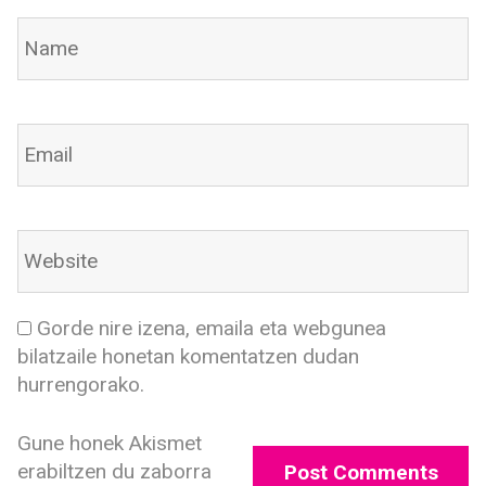
Gorde nire izena, emaila eta webgunea
bilatzaile honetan komentatzen dudan
hurrengorako.
Gune honek Akismet
erabiltzen du zaborra