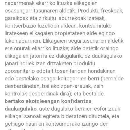
nabarmenak ekarriko lituzke elikagaien
osasungarritasunaren aldetik. Produktu freskoak,
garaikoak eta zirkuitu laburrekoak izateak,
kontserbazio luzekoen aldean, kontsumituko
liratekeen elikagaien propietateen alde egingo
luke nabarmen. Elikagaien segurtasunaren aldetik
ere onurak ekarriko lituzke; alde batetik oraingo
elikagaien jatorria ez dakigularik, ez daukagulako
janari horiek izan ditzaketen produktu
zoosanitario edota fitosanitarioen hondakinen
edo bestelako osagai kaltegarrien berri (herrialde
desberdinetan, bai ekoizpen-arauak, zein
kontrolak desberdinak dira); eta bestalde,
bertako ekoizleengan konfidantza
daukagulako
, uste dugulako beraien esfortzuak
elikagai sanoak egitera bideratzen dituztela, eta
gehiago haurren kontsumorako izango den