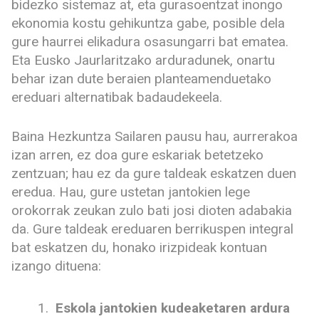
bidezko sistemaz at, eta gurasoentzat inongo
ekonomia kostu gehikuntza gabe, posible dela
gure haurrei elikadura osasungarri bat ematea.
Eta Eusko Jaurlaritzako arduradunek, onartu
behar izan dute beraien planteamenduetako
ereduari alternatibak badaudekeela.
Baina Hezkuntza Sailaren pausu hau, aurrerakoa
izan arren, ez doa gure eskariak betetzeko
zentzuan; hau ez da gure taldeak eskatzen duen
eredua. Hau, gure ustetan jantokien lege
orokorrak zeukan zulo bati josi dioten adabakia
da. Gure taldeak ereduaren berrikuspen integral
bat eskatzen du, honako irizpideak kontuan
izango dituena:
Eskola jantokien kudeaketaren ardura