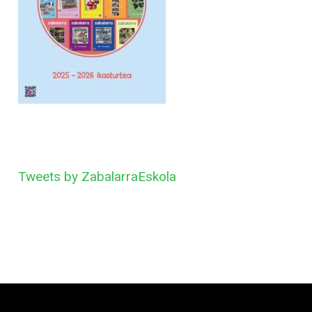
Tweets by ZabalarraEskola