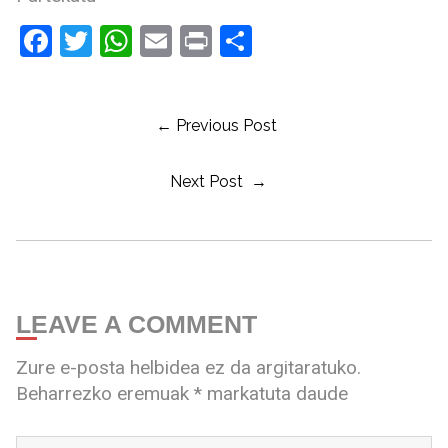
Facebook
Twitter
WhatsApp
Email
Print
Share
← Previous Post
Next Post →
LEAVE A COMMENT
Zure e-posta helbidea ez da argitaratuko.
Beharrezko eremuak
*
markatuta daude