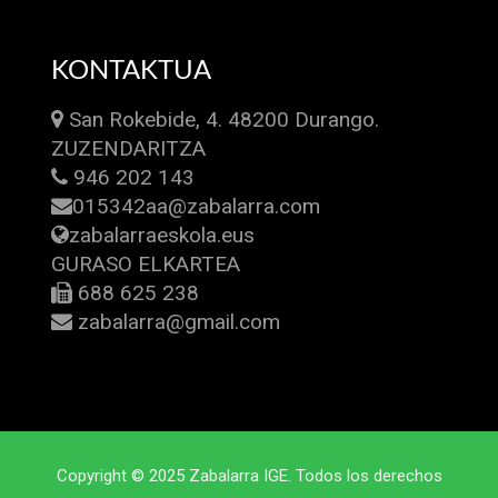
KONTAKTUA
San Rokebide, 4. 48200 Durango.
ZUZENDARITZA
946 202 143
015342aa@zabalarra.com
zabalarraeskola.eus
GURASO ELKARTEA
688 625 238
zabalarra@gmail.com
Copyright © 2025 Zabalarra IGE. Todos los derechos