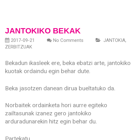
JANTOKIKO BEKAK
2017-09-21
No Comments
JANTOKIA
,
ZERBITZUAK
Bekadun ikasleek ere, beka ebatzi arte, jantokiko
kuotak ordaindu egin behar dute.
Beka jasotzen danean dirua bueltatuko da.
Norbaitek ordainketa hori aurre egiteko
zailtasunak izanez gero jantokiko
arduradunarekin hitz egin behar du.
Partekatu