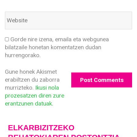
Gorde nire izena, emaila eta webgunea
bilatzaile honetan komentatzen dudan
hurrengorako.
Gune honek Akismet
erabiltzen du zaborra
murrizteko.
Ikusi nola
prozesatzen diren zure
erantzunen datuak.
ELKARBIZITZEKO