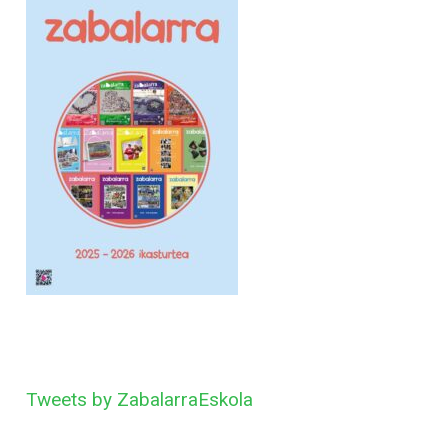
Tweets by ZabalarraEskola