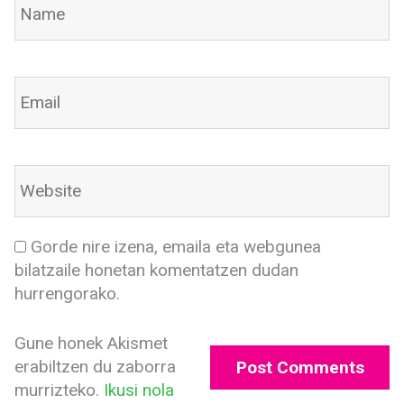
Gorde nire izena, emaila eta webgunea
bilatzaile honetan komentatzen dudan
hurrengorako.
Gune honek Akismet
erabiltzen du zaborra
murrizteko.
Ikusi nola