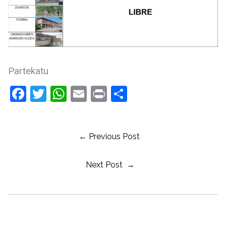
Partekatu
Facebook
Twitter
WhatsApp
Email
Print
Share
← Previous Post
Next Post →