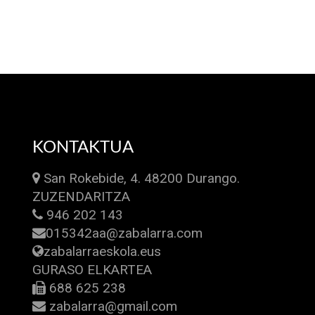
KONTAKTUA
San Rokebide, 4. 48200 Durango.
ZUZENDARITZA
946 202 143
015342aa@zabalarra.com
zabalarraeskola.eus
GURASO ELKARTEA
688 625 238
zabalarra@gmail.com