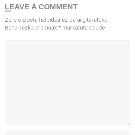
LEAVE A COMMENT
Zure e-posta helbidea ez da argitaratuko.
Beharrezko eremuak
*
markatuta daude