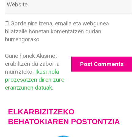
Gorde nire izena, emaila eta webgunea
bilatzaile honetan komentatzen dudan
hurrengorako.
Gune honek Akismet
erabiltzen du zaborra
murrizteko.
Ikusi nola
prozesatzen diren zure
erantzunen datuak.
ELKARBIZITZEKO
BEHATOKIAREN POSTONTZIA