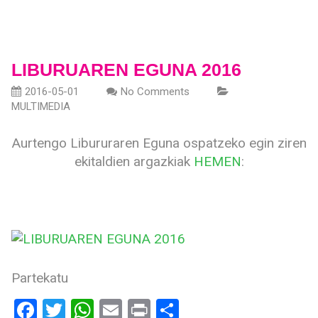
LIBURUAREN EGUNA 2016
2016-05-01
No Comments
MULTIMEDIA
Aurtengo Libururaren Eguna ospatzeko egin ziren
ekitaldien argazkiak
HEMEN
:
Partekatu
Facebook
Twitter
WhatsApp
Email
Print
Share