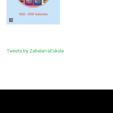
Tweets by ZabalarraEskola