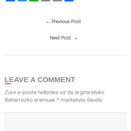
← Previous Post
Next Post →
LEAVE A COMMENT
Zure e-posta helbidea ez da argitaratuko.
Beharrezko eremuak
*
markatuta daude