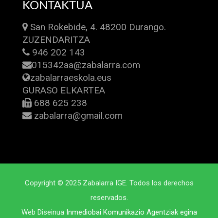
KONTAKTUA
San Rokebide, 4. 48200 Durango.
ZUZENDARITZA
946 202 143
015342aa@zabalarra.com
zabalarraeskola.eus
GURASO ELKARTEA
688 625 238
zabalarra@gmail.com
Copyright © 2025 Zabalarra IGE. Todos los derechos
reservados.
Web Diseinua
Inmediobai Komunikazio Agentziak egina