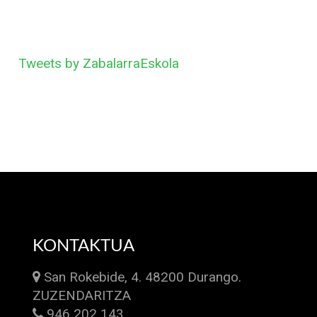
Tweets by ZabalarraEskola
KONTAKTUA
San Rokebide, 4. 48200 Durango.
ZUZENDARITZA
946 202 143