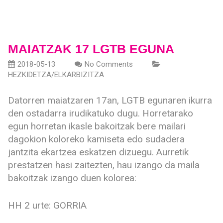
MAIATZAK 17 LGTB EGUNA
2018-05-13
No Comments
HEZKIDETZA/ELKARBIZITZA
Datorren maiatzaren 17an, LGTB egunaren ikurra
den ostadarra irudikatuko dugu. Horretarako
egun horretan ikasle bakoitzak bere mailari
dagokion koloreko kamiseta edo sudadera
jantzita ekartzea eskatzen dizuegu. Aurretik
prestatzen hasi zaitezten, hau izango da maila
bakoitzak izango duen kolorea:
HH 2 urte: GORRIA