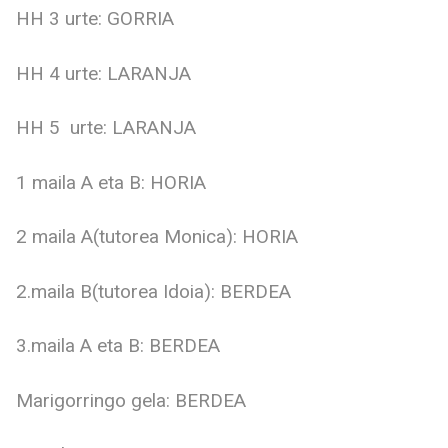
HH 3 urte: GORRIA
HH 4 urte: LARANJA
HH 5 urte: LARANJA
1 maila A eta B: HORIA
2 maila A(tutorea Monica): HORIA
2.maila B(tutorea Idoia): BERDEA
3.maila A eta B: BERDEA
Marigorringo gela: BERDEA