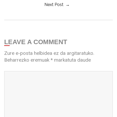
Next Post →
LEAVE A COMMENT
Zure e-posta helbidea ez da argitaratuko.
Beharrezko eremuak
*
markatuta daude