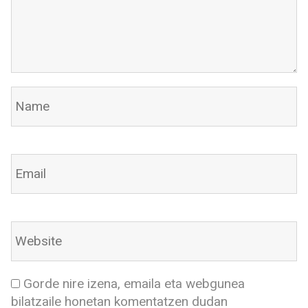
Gorde nire izena, emaila eta webgunea
bilatzaile honetan komentatzen dudan