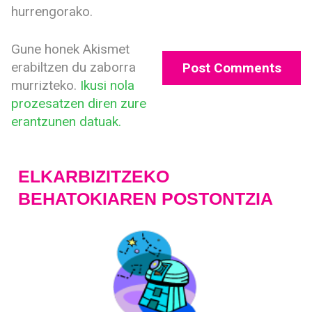
hurrengorako.
Gune honek Akismet
erabiltzen du zaborra
murrizteko.
Ikusi nola
prozesatzen diren zure
erantzunen datuak.
ELKARBIZITZEKO
BEHATOKIAREN POSTONTZIA