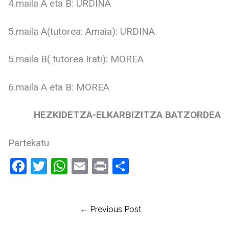
4.maila A eta B: URDINA
5.maila A(tutorea: Amaia): URDINA
5.maila B( tutorea Irati): MOREA
6.maila A eta B: MOREA
HEZKIDETZA-ELKARBIZITZA BATZORDEA
Partekatu
Facebook
Twitter
WhatsApp
Email
Print
Share
← Previous Post