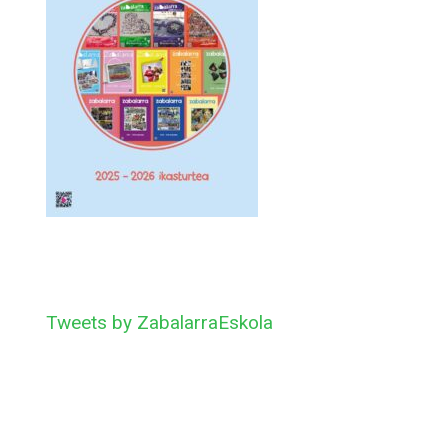
Tweets by ZabalarraEskola