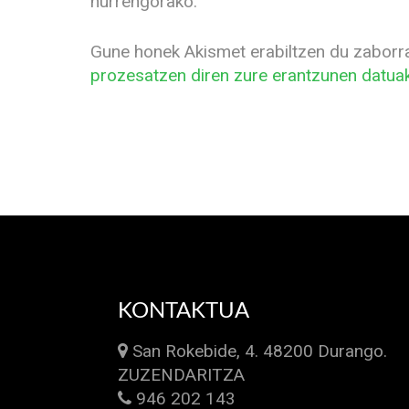
hurrengorako.
Gune honek Akismet erabiltzen du zaborr
prozesatzen diren zure erantzunen datuak
KONTAKTUA
San Rokebide, 4. 48200 Durango.
ZUZENDARITZA
946 202 143