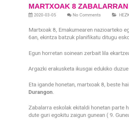
MARTXOAK 8 ZABALARRAN 
2020-03-05
No Comments
HEZK
Martxoak 8, Emakumearen nazioarteko egu
6an, ekintza batzuk planifikatu ditugu esko
Egun horretan soinean zerbait lila ekartze
Argazki erakusketa ikusgai edukiko duzue
Eta igande honetan, martxoak 8, beste ha
Durangon
.
Zabalarra eskolak ekitaldi honetan parte 
dute guri egokitu zaigun gunean ( 9. Gun