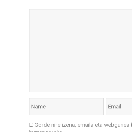
Gorde nire izena, emaila eta webgunea 