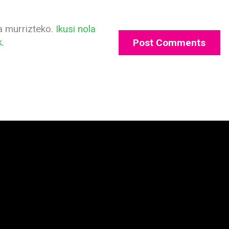
a murrizteko.
Ikusi nola
.