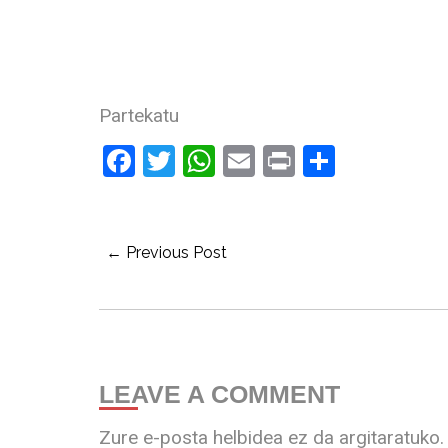
Partekatu
Facebook
Twitter
WhatsApp
Email
Print
Share
← Previous Post
LEAVE A COMMENT
Zure e-posta helbidea ez da argitaratuko.