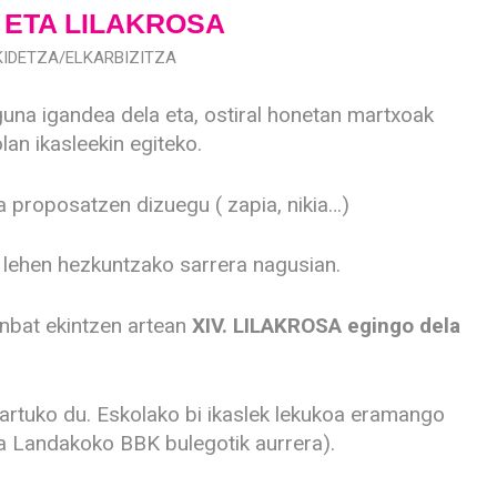
ETA LILAKROSA
IDETZA/ELKARBIZITZA
na igandea dela eta, ostiral honetan martxoak
lan ikasleekin egiteko.
a proposatzen dizuegu ( zapia, nikia…)
 lehen hezkuntzako sarrera nagusian.
inbat ekintzen artean
XIV. LILAKROSA egingo dela
hartuko du. Eskolako bi ikaslek lekukoa eramango
ea Landakoko BBK bulegotik aurrera).