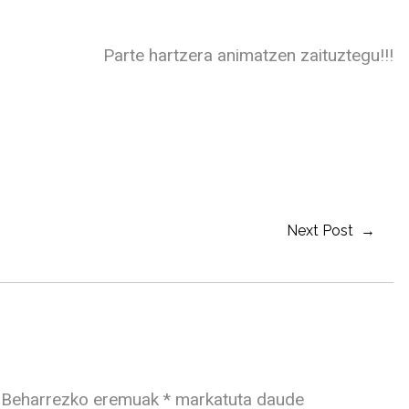
Parte hartzera animatzen zaituztegu!!!
Next Post →
Beharrezko eremuak
*
markatuta daude