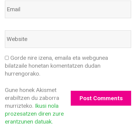
Gorde nire izena, emaila eta webgunea
bilatzaile honetan komentatzen dudan
hurrengorako.
Gune honek Akismet
erabiltzen du zaborra
murrizteko.
Ikusi nola
prozesatzen diren zure
erantzunen datuak.