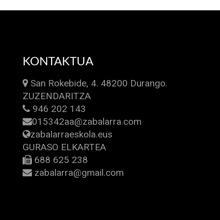
KONTAKTUA
San Rokebide, 4. 48200 Durango.
ZUZENDARITZA
946 202 143
015342aa@zabalarra.com
zabalarraeskola.eus
GURASO ELKARTEA
688 625 238
zabalarra@gmail.com