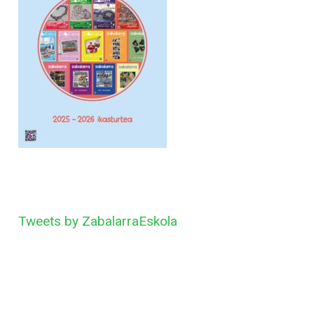
Tweets by ZabalarraEskola