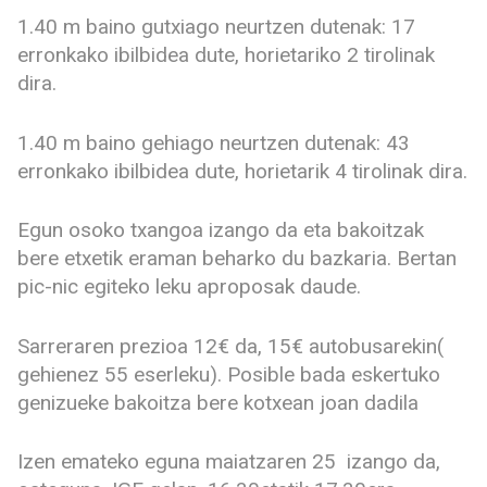
1.40 m baino gutxiago neurtzen dutenak: 17
erronkako ibilbidea dute, horietariko 2 tirolinak
dira.
1.40 m baino gehiago neurtzen dutenak: 43
erronkako ibilbidea dute, horietarik 4 tirolinak dira.
Egun osoko txangoa izango da eta bakoitzak
bere etxetik eraman beharko du bazkaria. Bertan
pic-nic egiteko leku aproposak daude.
Sarreraren prezioa 12€ da, 15€ autobusarekin(
gehienez 55 eserleku). Posible bada eskertuko
genizueke bakoitza bere kotxean joan dadila
Izen emateko eguna maiatzaren 25 izango da,