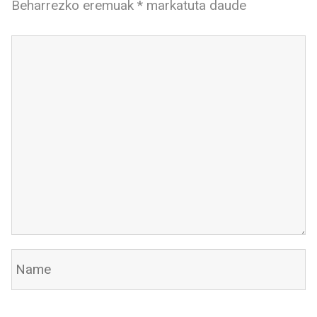
Beharrezko eremuak
*
markatuta daude