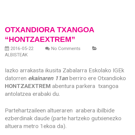
OTXANDIORA TXANGOA
“HONTZAEXTREM”
2016-05-22
No Comments
ALBISTEAK
Iazko arrakasta ikusita Zabalarra Eskolako IGEk
datorren
ekainaren 11an
berriro ere Otxandioko
HONTZAEXTREM
abentura parkera txangoa
antolatzea erabaki du.
Partehartzaileen altueraren arabera ibilbide
ezberdinak daude (parte hartzeko gutxienezko
altuera metro 1ekoa da).