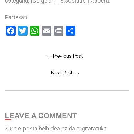
osteguna, IGE gelan, 16.30etatik 17.30era.
Partekatu
Facebook
Twitter
WhatsApp
Email
Print
Share
← Previous Post
Next Post →
LEAVE A COMMENT
Zure e-posta helbidea ez da argitaratuko.