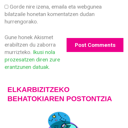
Gorde nire izena, emaila eta webgunea
bilatzaile honetan komentatzen dudan
hurrengorako.
Gune honek Akismet
erabiltzen du zaborra
murrizteko.
Ikusi nola
prozesatzen diren zure
erantzunen datuak.
ELKARBIZITZEKO
BEHATOKIAREN POSTONTZIA