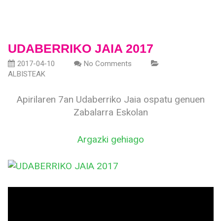
UDABERRIKO JAIA 2017
2017-04-10
No Comments
ALBISTEAK
Apirilaren 7an Udaberriko Jaia ospatu genuen
Zabalarra Eskolan
Argazki gehiago