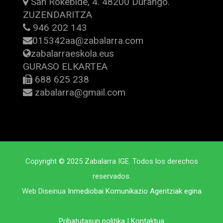
San Rokebide, 4. 48200 Durango.
ZUZENDARITZA
946 202 143
015342aa@zabalarra.com
zabalarraeskola.eus
GURASO ELKARTEA
688 625 238
zabalarra@gmail.com
Copyright © 2025 Zabalarra IGE. Todos los derechos
reservados.
Web Diseinua
Inmediobai Komunikazio Agentziak egina
Pribatutasun politika
|
Kontaktua