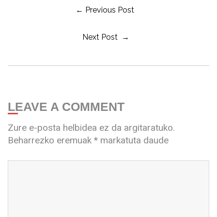
← Previous Post
Next Post →
LEAVE A COMMENT
Zure e-posta helbidea ez da argitaratuko.
Beharrezko eremuak
*
markatuta daude