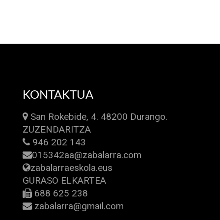
KONTAKTUA
San Rokebide, 4. 48200 Durango.
ZUZENDARITZA
946 202 143
015342aa@zabalarra.com
zabalarraeskola.eus
GURASO ELKARTEA
688 625 238
zabalarra@gmail.com