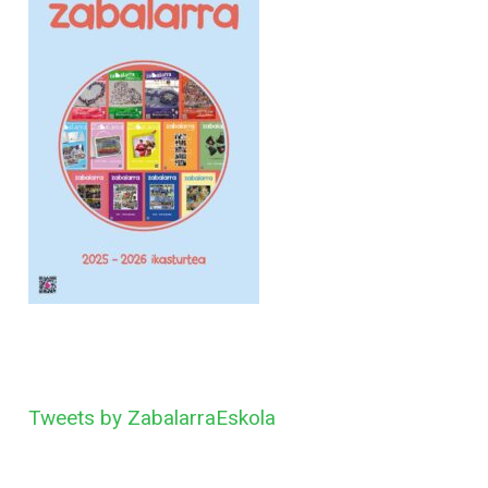
Tweets by ZabalarraEskola