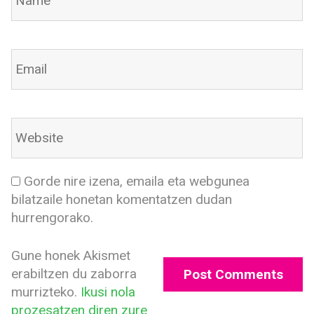
Gorde nire izena, emaila eta webgunea
bilatzaile honetan komentatzen dudan
hurrengorako.
Gune honek Akismet
erabiltzen du zaborra
murrizteko.
Ikusi nola
prozesatzen diren zure