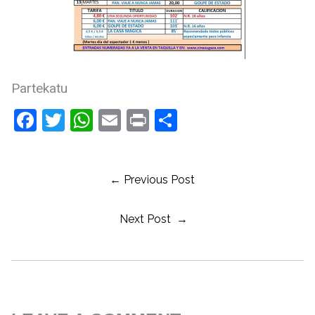
Partekatu
Facebook
Twitter
WhatsApp
Email
Print
Share
← Previous Post
Next Post →