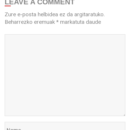
LEAVE A COMMENT
Zure e-posta helbidea ez da argitaratuko.
Beharrezko eremuak
*
markatuta daude