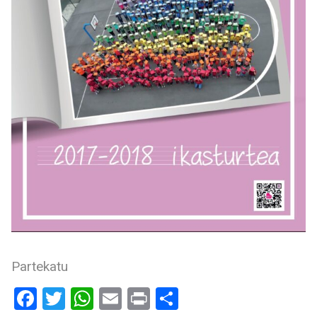
Partekatu
Facebook
Twitter
WhatsApp
Email
Print
Share