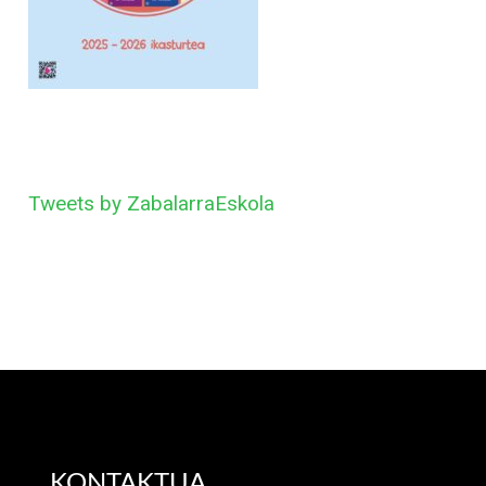
Tweets by ZabalarraEskola
KONTAKTUA