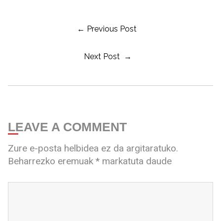
← Previous Post
Next Post →
LEAVE A COMMENT
Zure e-posta helbidea ez da argitaratuko.
Beharrezko eremuak
*
markatuta daude