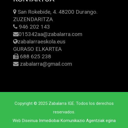
San Rokebide, 4. 48200 Durango.
ZUZENDARITZA
946 202 143
015342aa@zabalarra.com
zabalarraeskola.eus
GURASO ELKARTEA
688 625 238
zabalarra@gmail.com
Copyright © 2025 Zabalarra IGE. Todos los derechos
reservados.
Web Diseinua
Inmediobai Komunikazio Agentziak egina