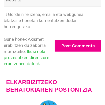
Gorde nire izena, emaila eta webgunea
bilatzaile honetan komentatzen dudan
hurrengorako.
Gune honek Akismet
erabiltzen du zaborra
murrizteko.
Ikusi nola
prozesatzen diren zure
erantzunen datuak.
ELKARBIZITZEKO
BEHATOKIAREN POSTONTZIA