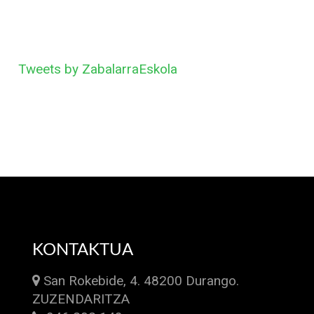
Tweets by ZabalarraEskola
KONTAKTUA
San Rokebide, 4. 48200 Durango.
ZUZENDARITZA