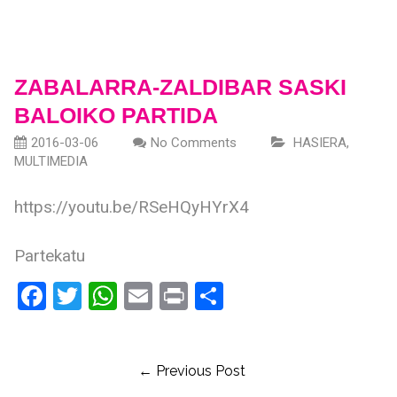
ZABALARRA-ZALDIBAR SASKI
BALOIKO PARTIDA
2016-03-06
No Comments
HASIERA
,
MULTIMEDIA
https://youtu.be/RSeHQyHYrX4
Partekatu
Facebook
Twitter
WhatsApp
Email
Print
Share
← Previous Post