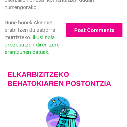
hurrengorako.
Gune honek Akismet
erabiltzen du zaborra
murrizteko.
Ikusi nola
prozesatzen diren zure
erantzunen datuak.
ELKARBIZITZEKO
BEHATOKIAREN POSTONTZIA