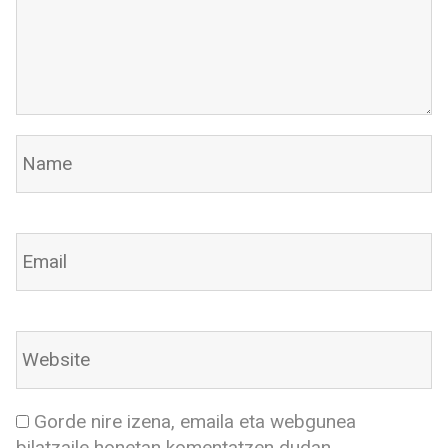
Gorde nire izena, emaila eta webgunea
bilatzaile honetan komentatzen dudan