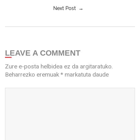
Next Post →
LEAVE A COMMENT
Zure e-posta helbidea ez da argitaratuko.
Beharrezko eremuak
*
markatuta daude