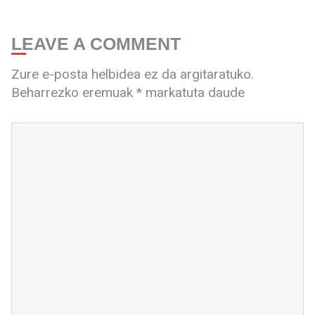
LEAVE A COMMENT
Zure e-posta helbidea ez da argitaratuko.
Beharrezko eremuak
*
markatuta daude