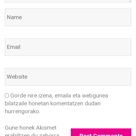
Gorde nire izena, emaila eta webgunea
bilatzaile honetan komentatzen dudan
hurrengorako.
Gune honek Akismet
erabiltzen du zaborra