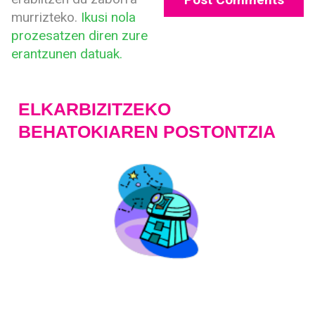
murrizteko.
Ikusi nola
prozesatzen diren zure
erantzunen datuak.
ELKARBIZITZEKO
BEHATOKIAREN POSTONTZIA