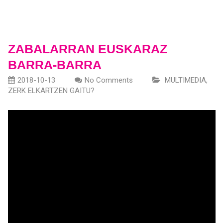
ZABALARRAN EUSKARAZ
BARRA-BARRA
2018-10-13
No Comments
MULTIMEDIA
,
ZERK ELKARTZEN GAITU?