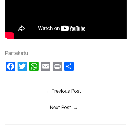
Partekatu
Facebook
Twitter
WhatsApp
Email
Print
Share
← Previous Post
Next Post →