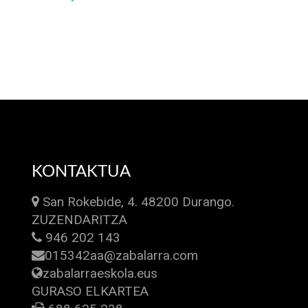
KONTAKTUA
San Rokebide, 4. 48200 Durango.
ZUZENDARITZA
946 202 143
015342aa@zabalarra.com
zabalarraeskola.eus
GURASO ELKARTEA