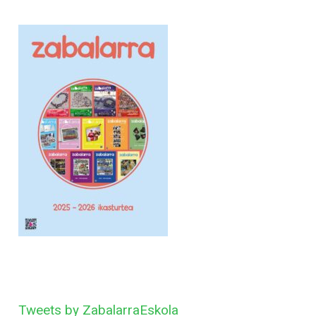
Tweets by ZabalarraEskola