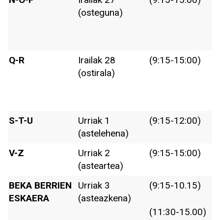
(osteguna)
Q-R
Irailak 28
(9:15-15:00)
(ostirala)
S-T-U
Urriak 1
(9:15-12:00)
(astelehena)
V-Z
Urriak 2
(9:15-15:00)
(asteartea)
BEKA BERRIEN
Urriak 3
(9:15-10.15)
ESKAERA
(asteazkena)
(11:30-15.00)