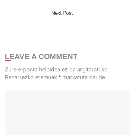
Next Post →
LEAVE A COMMENT
Zure e-posta helbidea ez da argitaratuko.
Beharrezko eremuak
*
markatuta daude