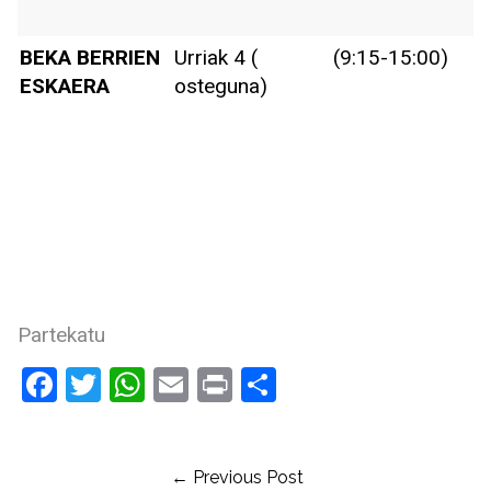
BEKA BERRIEN
Urriak 4 (
(9:15-15:00)
ESKAERA
osteguna)
Partekatu
Facebook
Twitter
WhatsApp
Email
Print
Share
← Previous Post