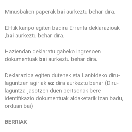
Minusbalien paperak
bai
aurkeztu behar dira.
EHtik kanpo egiten badira Errenta deklarazioak
,bai
aurkeztu behar dira.
Haziendan deklaratu gabeko ingresoen
dokumentuak
bai
aurkeztu behar dira.
Deklarazioa egiten dutenek eta Lanbideko diru-
laguntzen agiriak
ez
dira aurkeztu behar (Diru-
laguntza jasotzen duen pertsonak bere
identifikazio dokumentuak aldaketarik izan badu,
orduan bai)
BERRIAK