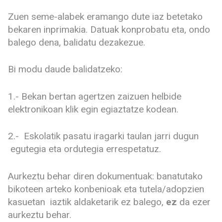
Zuen seme-alabek eramango dute iaz betetako
bekaren inprimakia. Datuak konprobatu eta, ondo
balego dena, balidatu dezakezue.
Bi modu daude balidatzeko:
1.- Bekan bertan agertzen zaizuen helbide
elektronikoan klik egin egiaztatze kodean.
2.- Eskolatik pasatu iragarki taulan jarri dugun
egutegia eta ordutegia errespetatuz.
Aurkeztu behar diren dokumentuak: banatutako
bikoteen arteko konbenioak eta tutela/adopzien
kasuetan iaztik aldaketarik ez balego,
ez
da ezer
aurkeztu behar.