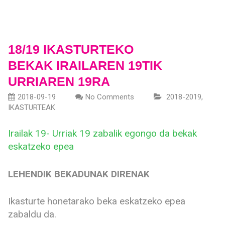
18/19 IKASTURTEKO
BEKAK IRAILAREN 19TIK
URRIAREN 19RA
2018-09-19
No Comments
2018-2019
,
IKASTURTEAK
Irailak 19- Urriak 19 zabalik egongo da bekak
eskatzeko epea
LEHENDIK BEKADUNAK DIRENAK
Ikasturte honetarako beka eskatzeko epea
zabaldu da.