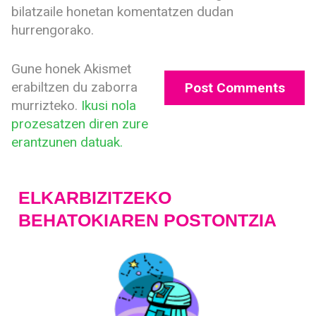
bilatzaile honetan komentatzen dudan
hurrengorako.
Gune honek Akismet
erabiltzen du zaborra
murrizteko.
Ikusi nola
prozesatzen diren zure
erantzunen datuak.
ELKARBIZITZEKO
BEHATOKIAREN POSTONTZIA