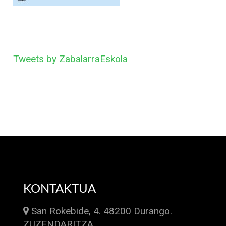
Tweets by ZabalarraEskola
KONTAKTUA
San Rokebide, 4. 48200 Durango.
ZUZENDARITZA