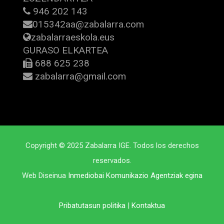
946 202 143
015342aa@zabalarra.com
zabalarraeskola.eus
GURASO ELKARTEA
688 625 238
zabalarra@gmail.com
Copyright © 2025 Zabalarra IGE. Todos los derechos
reservados.
Web Diseinua
Inmediobai Komunikazio Agentziak egina
Pribatutasun politika
|
Kontaktua