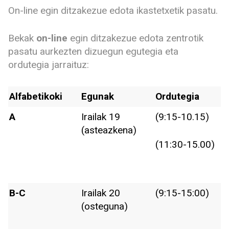
On-line egin ditzakezue edota ikastetxetik pasatu.
Bekak
on-line
egin ditzakezue edota zentrotik
pasatu aurkezten dizuegun egutegia eta
ordutegia jarraituz:
Alfabetikoki
Egunak
Ordutegia
A
Irailak 19
(9:15-10.15)
(asteazkena)
(11:30-15.00)
B-C
Irailak 20
(9:15-15:00)
(osteguna)